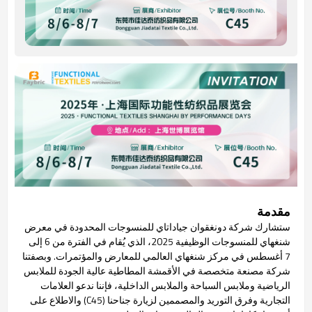
مقدمة
ستشارك شركة دونغقوان جياداتاي للمنسوجات المحدودة في معرض
شنغهاي للمنسوجات الوظيفية 2025، الذي يُقام في الفترة من 6 إلى
7 أغسطس في مركز شنغهاي العالمي للمعارض والمؤتمرات. وبصفتنا
شركة مصنعة متخصصة في الأقمشة المطاطية عالية الجودة للملابس
الرياضية وملابس السباحة والملابس الداخلية، فإننا ندعو العلامات
التجارية وفرق التوريد والمصممين لزيارة جناحنا (C45) والاطلاع على