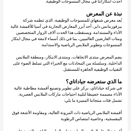
أحدث ابتكاراتنا في مجال المنسوجات الوظيفية.
نبذة عن المعرض
يُعد معرض شنغهاي للمنسوجات الوظيفية، الذي تنظمه شركة
بيرفورمانس دايز، أحد أبرز المعارض التجارية في آسيا للأقمشة عالية
الأداء والمستدامة. ويستقطب هذا الحدث آلاف الزوار المتخصصين
ومئات العارضين العالميين، بما في ذلك أسماء لامعة في مجال ابتكار
المنسوجات وتطوير الملابس الرياضية والاستدامة.
يضم المعرض منتدى الاتجاهات، ومنتدى الابتكار، ومنطقة الملابس
الداخلية، وسلسلة من المحادثات مع الخبراء التي تسلط الضوء على
التقنيات الوظيفية الجاهزة للمستقبل.
ما الذي ستعرضه جياداتاي؟
في شركة جياداتاي، نركز على تطوير وتصنيع أقمشة مطاطية عالية
الأداء مصممة خصيصًا لتلبية احتياجات ماركات الملابس العصرية.
تشمل فئات منتجاتنا المميزة ما يلي:
أقمشة الملابس الرياضية ذات المرونة العالية، ومقاومة الأشعة فوق
البنفسجية، وخاصية امتصاص الرطوبة
أقمشة اليوغا والملابس الرياضية ذات الملمس الناعم والقدرة على