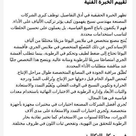
تقييم الخبرة الفنية
تظهر الخبرة الحقيقية في أدق التفاصيل. توظف كبرى الشركات
المصنعة مهندسي نسيج يفهمون كيف يؤثر تركيب الألياف على الأداء.
فهم لا يكتفون باتباع الصيغ القياسية، بل يعملون على تحسين الخلطات
لتناسب استخدامات محددة.
يُنتج مصنع متخصص في ملابس اليوغا مزيجًا مختلفًا من ألياف
الإسباندكس عن ذلك المُصنّع المتخصص في ملابس الجري. فأقمشة
اليوغا تحتاج إلى ضغط لطيف وتحكم في الرطوبة، بينما تتطلب أقمشة
الجري امتصاصًا سريعًا للرطوبة ومتانة عالية. ويتضح هذا التخصص جليًا
عند مناقشة متطلبات الأداء المحددة.
تُطبَّق مراقبة الجودة في المصانع المتخصصة طوال مراحل الإنتاج.
تُفحص المواد الخام قبل دخولها حيز الإنتاج. وتُراقَب الشدّ ودرجة
الحرارة وتكوين النسيج في الوقت الفعلي. ويُقيَّم التمدد والاستعادة
والثبات الأبعاد وإدارة الرطوبة في الاختبارات النهائية باستخدام معدات
قياسية في هذا المجال.
تُجري أفضل الشركات المصنعة اختبارات في مختبرات مجهزة بأجهزة
متخصصة. وتُجري اختبارات التمدد والاستعادة على مدى آلاف
الدورات، محاكاةً لسنوات من الاستخدام. كما تختبر نفاذية بخار
الرطوبة للتحقق من التهوية، وتفحص ثبات اللون في ظروف مختلفة.
فهم هيكل التكاليف