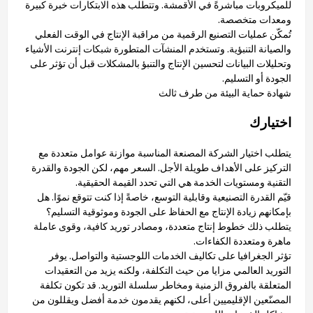
للميكروبات مباشرةً في الأقمشة. وتتطلب هذه الابتكارات خبرة كبيرة
ومعدات متخصصة.
تُمكّن عمليات التصنيع الرقمية من مراقبة الإنتاج في الوقت الفعلي
والصيانة التنبؤية. وتستخدم المنشآت المتطورة شبكات إنترنت الأشياء
وتحليلات البيانات لتحسين الإنتاج والتنبؤ بالمشكلات قبل أن تؤثر على
الجودة أو التسليم.
شهادة حماية البيئة من طرف ثالث
اختيارك
يتطلب اختيار الشركة المصنعة المناسبة موازنة عوامل متعددة مع
التركيز على الأهداف طويلة الأجل. السعر مهم، لكن الجودة والقدرة
التقنية ومستويات الخدمة هي التي تحدد القيمة الحقيقية.
قيّم القدرة التصنيعية وقابلية التوسع، خاصةً إذا كنت تتوقع نموًا. هل
بإمكانهم زيادة الإنتاج مع الحفاظ على الجودة وموثوقية التسليم؟
يتطلب ذلك خطوط إنتاج متعددة، ومصادر توريد كافية، وقوى عاملة
ماهرة ومتعددة الكفاءات.
تؤثر الجغرافيا على تكاليف الخدمات اللوجستية والتواصل. يوفر
التوريد العالمي مزايا من حيث التكلفة، ولكنه يزيد من التعقيدات
المتعلقة بالفروق الزمنية ومخاطر سلسلة التوريد. قد تكون تكلفة
المصنّعين الإقليميين أعلى، لكنهم يقدمون خدمة أفضل ويقللون من