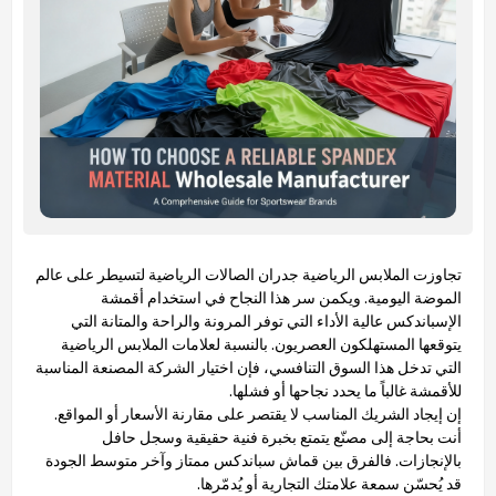
تجاوزت الملابس الرياضية جدران الصالات الرياضية لتسيطر على عالم
الموضة اليومية. ويكمن سر هذا النجاح في استخدام أقمشة
الإسباندكس عالية الأداء التي توفر المرونة والراحة والمتانة التي
يتوقعها المستهلكون العصريون. بالنسبة لعلامات الملابس الرياضية
التي تدخل هذا السوق التنافسي، فإن اختيار الشركة المصنعة المناسبة
للأقمشة غالباً ما يحدد نجاحها أو فشلها.
إن إيجاد الشريك المناسب لا يقتصر على مقارنة الأسعار أو المواقع.
أنت بحاجة إلى مصنّع يتمتع بخبرة فنية حقيقية وسجل حافل
بالإنجازات. فالفرق بين قماش سباندكس ممتاز وآخر متوسط الجودة
قد يُحسّن سمعة علامتك التجارية أو يُدمّرها.