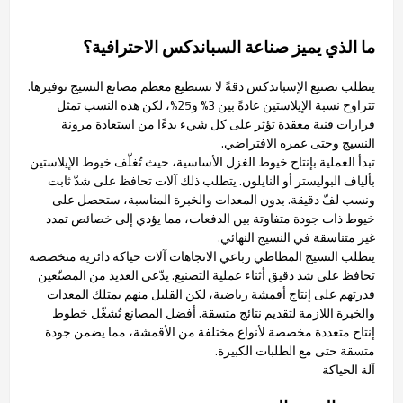
ما الذي يميز صناعة السباندكس الاحترافية؟
يتطلب تصنيع الإسباندكس دقةً لا تستطيع معظم مصانع النسيج توفيرها.
تتراوح نسبة الإيلاستين عادةً بين 3% و25%، لكن هذه النسب تمثل
قرارات فنية معقدة تؤثر على كل شيء بدءًا من استعادة مرونة
النسيج وحتى عمره الافتراضي.
تبدأ العملية بإنتاج خيوط الغزل الأساسية، حيث تُغلّف خيوط الإيلاستين
بألياف البوليستر أو النايلون. يتطلب ذلك آلات تحافظ على شدّ ثابت
ونسب لفّ دقيقة. بدون المعدات والخبرة المناسبة، ستحصل على
خيوط ذات جودة متفاوتة بين الدفعات، مما يؤدي إلى خصائص تمدد
غير متناسقة في النسيج النهائي.
يتطلب النسيج المطاطي رباعي الاتجاهات آلات حياكة دائرية متخصصة
تحافظ على شد دقيق أثناء عملية التصنيع. يدّعي العديد من المصنّعين
قدرتهم على إنتاج أقمشة رياضية، لكن القليل منهم يمتلك المعدات
والخبرة اللازمة لتقديم نتائج متسقة. أفضل المصانع تُشغّل خطوط
إنتاج متعددة مخصصة لأنواع مختلفة من الأقمشة، مما يضمن جودة
متسقة حتى مع الطلبات الكبيرة.
آلة الحياكة