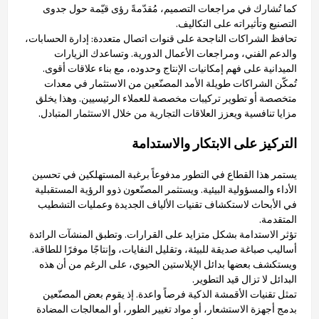
كما تُشارك في مراجعات التصميم، مُقدّمةً رؤى قيّمة حول جدوى
التصنيع وتأثيراته على التكاليف.
تحافظ الشراكات الناجحة على قنوات اتصال متعددة: إدارة الحسابات،
والدعم الفني، ومراجعات الأعمال الدورية. وتساعدك الزيارات
الميدانية على فهم إمكانيات الإنتاج وحدوده، مع بناء علاقات أقوى.
تُمكّن الشراكات طويلة الأمد المصنّعين من الاستثمار في معدات
متخصصة أو تطوير تركيبات مخصصة للعملاء الرئيسيين. وهذا يخلق
مزايا تنافسية ويعزز العلاقات التجارية من خلال الاستثمار المتبادل.
التركيز على الابتكار والاستدامة
يستمر هذا القطاع في التطور مدفوعاً برغبة المستهلكين في تحسين
الأداء والمسؤولية البيئية. ويستثمر المصنّعون ذوو الرؤية المستقبلية
في الأبحاث لاستكشاف تقنيات الألياف الجديدة وعمليات التشطيب
المتقدمة.
تؤثر الاستدامة بشكل متزايد على القرارات. وتطبق المنشآت الرائدة
أساليب صباغة صديقة للبيئة، وتقليل النفايات، وإنتاجًا موفرًا للطاقة.
ويستكشف بعضها بدائل الإيلاستين الحيوي، على الرغم من أن هذه
البدائل لا تزال قيد التطوير.
تمثل تقنيات الأقمشة الذكية فرصاً واعدة. إذ يقوم بعض المصنّعين
بدمج أجهزة الاستشعار، أو مواد تغيير الطور، أو المعالجات المضادة