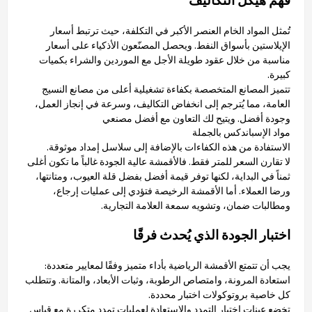
تُمثل المواد الخام العنصر الأكبر في التكلفة، حيث ترتبط أسعار
الإيلاستين بأسواق النفط. ويحصل المصنّعون الأذكياء على أسعار
مناسبة من خلال عقود طويلة الأجل مع الموردين والشراء بكميات
كبيرة.
تتميز المصانع المتخصصة بكفاءة تشغيلية أعلى من مصانع النسيج
العامة، مما يُترجم إلى انخفاض التكاليف، وسرعة في إنجاز العمل،
وجودة أفضل. ويتيح لك التعاون مع أفضل مصنعي
مواد الإسباندكس بالجملة
الاستفادة من هذه الكفاءات بالإضافة إلى سلاسل إمداد موثوقة.
لا تقارن السعر للمتر فقط. فالأقمشة عالية الجودة غالباً ما تكون أغلى
ثمناً في البداية، لكنها توفر قيمة أفضل بفضل قلة العيوب، ومتانتها،
ورضا العملاء. أما الأقمشة الرخيصة فتؤدي إلى عمليات إرجاع،
ومطالبات ضمان، وتشويه سمعة العلامة التجارية.
اختبار الجودة الذي يُحدث فرقًا
يجب أن تتمتع الأقمشة الرياضية بأداء متميز وفقًا لمعايير متعددة:
استعادة المرونة، وامتصاص الرطوبة، وثبات الأبعاد، والمتانة. وتتطلب
كل خاصية بروتوكولات اختبار محددة.
تخضع عينات اختبار التمدد والاستعادة لعمليات تمدد متكررة مع قياس