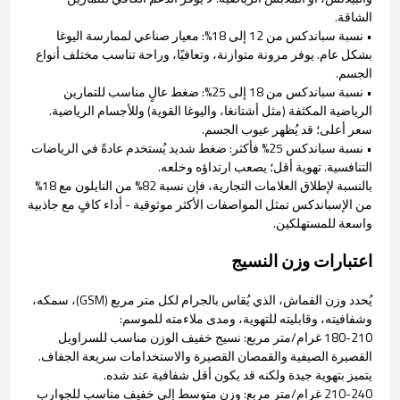
الشاقة.
• نسبة سباندكس من 12 إلى 18%: معيار صناعي لممارسة اليوغا
بشكل عام. يوفر مرونة متوازنة، وتعافيًا، وراحة تناسب مختلف أنواع
الجسم.
• نسبة سباندكس من 18 إلى 25%: ضغط عالٍ مناسب للتمارين
الرياضية المكثفة (مثل أشتانغا، واليوغا القوية) وللأجسام الرياضية.
سعر أعلى؛ قد يُظهر عيوب الجسم.
• نسبة سباندكس 25% فأكثر: ضغط شديد يُستخدم عادةً في الرياضات
التنافسية. تهوية أقل؛ يصعب ارتداؤه وخلعه.
بالنسبة لإطلاق العلامات التجارية، فإن نسبة 82% من النايلون مع 18%
من الإسباندكس تمثل المواصفات الأكثر موثوقية - أداء كافٍ مع جاذبية
واسعة للمستهلكين.
اعتبارات وزن النسيج
يُحدد وزن القماش، الذي يُقاس بالجرام لكل متر مربع (GSM)، سمكه،
وشفافيته، وقابليته للتهوية، ومدى ملاءمته للموسم:
180-210 غرام/متر مربع: نسيج خفيف الوزن مناسب للسراويل
القصيرة الصيفية والقمصان القصيرة والاستخدامات سريعة الجفاف.
يتميز بتهوية جيدة ولكنه قد يكون أقل شفافية عند شده.
210-240 غرام/متر مربع: وزن متوسط إلى خفيف مناسب للجوارب