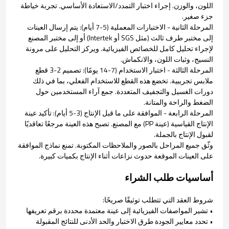
اللون، والوزن. إجراء اختبار التمدد/الاستعادة الأساسي. تجربة خياطة
جزء صغير.
المرحلة الثانية - الاختبارات المعملية (5-7 أيام): يتم إرسال العينات
إلى مختبر طرف ثالث (مثل SGS أو Intertek) أو إلى مختبر المصنع
لإجراء تحليل كامل للخصائص الفيزيائية. ويركز التحليل على مرونة
النسيج، وثبات اللون، والانكماش.
المرحلة الثالثة - اختبار الاستخدام (7-14 يومًا): تصميم 2-3 قطع
ملابس تجريبية. تخضع هذه القطع للاستخدام الفعلي، بما في ذلك
دورات الغسيل والتجفيف المتعددة. جمع آراء المستخدمين حول
الضغط والراحة والمتانة.
المرحلة الرابعة - الموافقة على ما قبل الإنتاج (3-5 أيام): تأكيد عينة
الإنتاج القياسية (عينة PP) مع المصنع. تصبح هذه العينة مرجعًا تعاقديًا
لقبول الإنتاج بالجملة.
وثّق جميع المراحل بالصور والملاحظات المكتوبة. تمنع نماذج الموافقة
على العينات الموقعة حدوث نزاعات أثناء الإنتاج بكميات كبيرة.
أساسيات طلب الشراء
شروط العقد التي تتطلب توثيقًا صريحًا:
• تشير المواصفات الفيزيائية إلى عينة معتمدة محددة برقم تعريفها
• تحدد معايير الجودة طرق الاختبار والحد الأدنى للنتائج المقبولة