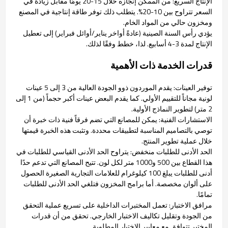
الإنتاج السريع: من الممكن إنجازه خلال 15-20 يومًا مقابل زيادة في
السعر تتراوح بين 10-20%. يتطلب ذلك توفر طاقة إنتاجية في المصنع
ومخزون حالي من المواد الخام.
يؤدي رأس السنة الصينية (عادةً أواخر يناير/أوائل فبراير) إلى تعطيل
الإنتاج لمدة 3-4 أسابيع. لذا، خطط وفقًا لذلك.
قدرات الخدمة ذات الأهمية
توفير العينات: يقدم الموردون ذوو الجودة العالية من 3 إلى 5 عينات
لونية مجاناً للتقييم الأولي. كما يقدم البعض عينات أكبر حجماً (من 1 إلى
2 متر) لتطوير النماذج الأولية.
الاستشارات الفنية: يمكن للمصانع التي تضم فرقاً فنية ذات خبرة أن
توصي بالتصاميم المناسبة لتطبيقات محددة. وتثبت هذه الخبرة قيمتها
خلال عملية تطوير المنتج.
الحد الأدنى للطلبات منخفض: يتراوح الحد الأدنى القياسي للطلبات في
هذا القطاع بين 500 و1000 متر لكل لون. تتيح المصانع التي تدعم حدًا
أدنى للطلبات يبلغ 100 كيلوغرام للعلامات التجارية الصغيرة الحصول
على ألوان مخصصة. أما برامج المخزون فتلغي الحد الأدنى للطلبات
تمامًا.
مرافق الاختبار: تعمل المختبرات الداخلية على تسريع عملية التحقق
من الجودة وتقليل تكاليف الاختبار الخارجي. تحقق من أن قدرات
المختبر تتوافق مع معايير الاختبار المطلوبة.