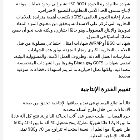
شهادة نظام إدارة الجودة ISO 9001: تشير إلى وجود عمليات موثقة
لإنتاج متسق. الحد الأدنى المطلوب للتصنيع الاحترافي.
معيار إعادة التدوير العالمي (GRS): يكتسب أهمية متزايدة للعلامات
التجارية التي تُركز على الاستدامة. يتحقق من محتوى المواد المعاد
تدويرها والإنتاج المسؤول. وهو حاليًا اختياري، ولكنه يتجه نحو أن يصبح
مطلبًا أساسيًا في السوق.
شهادات BSCI أو WRAP: شهادات امتثال اجتماعي مطلوبة من قبل
العلامات التجارية الكبرى وتجار التجزئة. توثق هذه الشهادات
ممارسات العمل العادلة، وظروف العمل الآمنة، والمسؤولية البيئية.
تُضفي شهادات GOTS وBluesign وغيرها من الشهادات المتخصصة
مصداقية، ولكنها تظل اختيارية ما لم يتم استهداف قطاعات سوقية
محددة.
تقييم القدرة الإنتاجية
غالباً ما تبالغ المصانع في تقدير طاقتها الإنتاجية. تحقق من صحة
الادعاءات من خلال طرح أسئلة محددة:
جرد المعدات: اطلب حصر عدد آلات الحياكة الدائرية. تنتج كل آلة عادةً
ما بين 8 و12 طنًا شهريًا. نظريًا، ينتج تشغيل 50 آلة ما بين 400 و600
طن شهريًا، مع العلم أن نسبة استخدام تتراوح بين 70 و80% تمثل
الطاقة الإنتاجية الفعلية.