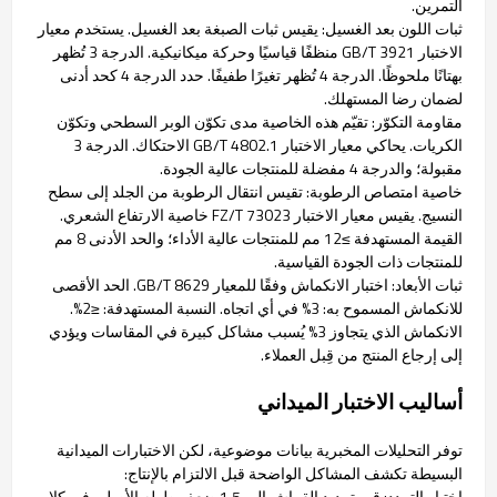
التمرين.
ثبات اللون بعد الغسيل: يقيس ثبات الصبغة بعد الغسيل. يستخدم معيار
الاختبار GB/T 3921 منظفًا قياسيًا وحركة ميكانيكية. الدرجة 3 تُظهر
بهتانًا ملحوظًا. الدرجة 4 تُظهر تغيرًا طفيفًا. حدد الدرجة 4 كحد أدنى
لضمان رضا المستهلك.
مقاومة التكوّر: تقيّم هذه الخاصية مدى تكوّن الوبر السطحي وتكوّن
الكريات. يحاكي معيار الاختبار GB/T 4802.1 الاحتكاك. الدرجة 3
مقبولة؛ والدرجة 4 مفضلة للمنتجات عالية الجودة.
خاصية امتصاص الرطوبة: تقيس انتقال الرطوبة من الجلد إلى سطح
النسيج. يقيس معيار الاختبار FZ/T 73023 خاصية الارتفاع الشعري.
القيمة المستهدفة ≥12 مم للمنتجات عالية الأداء؛ والحد الأدنى 8 مم
للمنتجات ذات الجودة القياسية.
ثبات الأبعاد: اختبار الانكماش وفقًا للمعيار GB/T 8629. الحد الأقصى
للانكماش المسموح به: 3% في أي اتجاه. النسبة المستهدفة: ≤2%.
الانكماش الذي يتجاوز 3% يُسبب مشاكل كبيرة في المقاسات ويؤدي
إلى إرجاع المنتج من قِبل العملاء.
أساليب الاختبار الميداني
توفر التحليلات المخبرية بيانات موضوعية، لكن الاختبارات الميدانية
البسيطة تكشف المشاكل الواضحة قبل الالتزام بالإنتاج:
اختبار التمدد: قم بتمديد القماش إلى 1.5 ضعف طوله الأصلي في كلا