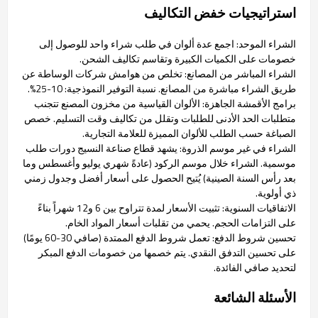
استراتيجيات خفض التكاليف
الشراء الموحد: اجمع عدة ألوان في طلب شراء واحد للوصول إلى
خصومات على الكميات الكبيرة وتقاسم تكاليف الشحن.
الشراء المباشر من المصانع: تخلص من هوامش شركات الوساطة عن
طريق الشراء مباشرة من المصانع. نسبة التوفير النموذجية: 10-25%.
برامج الأقمشة الجاهزة: الألوان القياسية من مخزون المصنع تتجنب
متطلبات الحد الأدنى للطلبات وتقلل من تكاليف وقت التسليم. خصص
الصباغة حسب الطلب للألوان المميزة للعلامة التجارية.
الشراء في غير موسم الذروة: يشهد قطاع صناعة النسيج دورات طلب
موسمية. الشراء خلال موسم الركود (عادةً شهري يوليو وأغسطس وما
بعد رأس السنة الصينية) يُتيح الحصول على أسعار أفضل وجدول زمني
ذي أولوية.
الاتفاقيات السنوية: تثبيت الأسعار لمدة تتراوح بين 6 و12 شهراً بناءً
على التزامات الحجم. يحمي من تقلبات أسعار المواد الخام.
تحسين شروط الدفع: تعمل شروط الدفع الممتدة (صافي 30-60 يومًا)
على تحسين التدفق النقدي. يتم خصمها من خصومات الدفع المبكر
لتحديد صافي الفائدة.
الأسئلة الشائعة