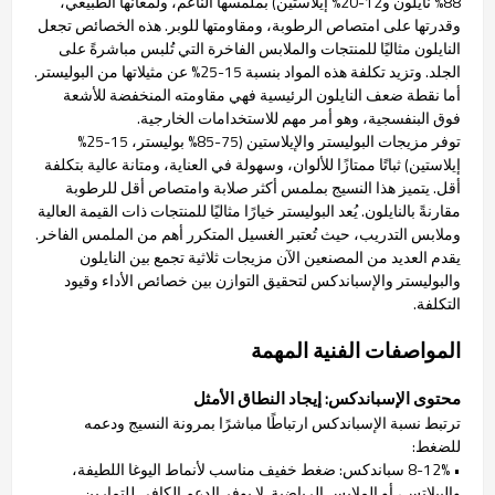
88% نايلون و12-20% إيلاستين) بملمسها الناعم، ولمعانها الطبيعي،
وقدرتها على امتصاص الرطوبة، ومقاومتها للوبر. هذه الخصائص تجعل
النايلون مثاليًا للمنتجات والملابس الفاخرة التي تُلبس مباشرةً على
الجلد. وتزيد تكلفة هذه المواد بنسبة 15-25% عن مثيلاتها من البوليستر.
أما نقطة ضعف النايلون الرئيسية فهي مقاومته المنخفضة للأشعة
فوق البنفسجية، وهو أمر مهم للاستخدامات الخارجية.
توفر مزيجات البوليستر والإيلاستين (75-85% بوليستر، 15-25%
إيلاستين) ثباتًا ممتازًا للألوان، وسهولة في العناية، ومتانة عالية بتكلفة
أقل. يتميز هذا النسيج بملمس أكثر صلابة وامتصاص أقل للرطوبة
مقارنةً بالنايلون. يُعد البوليستر خيارًا مثاليًا للمنتجات ذات القيمة العالية
وملابس التدريب، حيث تُعتبر الغسيل المتكرر أهم من الملمس الفاخر.
يقدم العديد من المصنعين الآن مزيجات ثلاثية تجمع بين النايلون
والبوليستر والإسباندكس لتحقيق التوازن بين خصائص الأداء وقيود
التكلفة.
المواصفات الفنية المهمة
محتوى الإسباندكس: إيجاد النطاق الأمثل
ترتبط نسبة الإسباندكس ارتباطًا مباشرًا بمرونة النسيج ودعمه
للضغط:
• 8-12% سباندكس: ضغط خفيف مناسب لأنماط اليوغا اللطيفة،
والبيلاتس، أو الملابس الرياضية. لا يوفر الدعم الكافي للتمارين