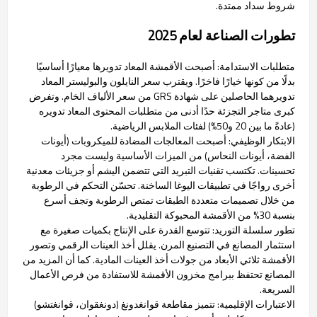
شروط سداد ممتدة.
تطورات الصناعة لعام 2025
متطلبات الاستدامة: أصبحت الأقمشة المعاد تدويرها معيارًا أساسيًا
بدلًا من كونها خيارًا فاخرًا. ويقترب سعر النايلون والبوليستر المعاد
تدويرهما الحاصلين على شهادة GRS من سعر الألياف الخام. وتفرض
كبرى متاجر التجزئة حدًا أدنى من متطلبات المحتوى المعاد تدويره
(عادةً ما بين 20 و50%) لفئات الملابس الرياضية.
الابتكار الوظيفي: أصبحت المعالجات المضادة للميكروبات (أيونات
الفضة، أيونات النحاس) من الميزات الأساسية وليست مجرد
تحسينات. تكتسب تقنيات التبريد التي تتضمن اليشم أو جزيئات معدنية
أخرى رواجًا في تطبيقات اليوغا الساخنة. تحسّن التحكم في الرطوبة
من خلال تصميمات متعددة الطبقات تمتص الرطوبة وتجف أسرع
بنسبة 30% من الأقمشة المحبوكة التقليدية.
تطور سلسلة التوريد: تتوسع القدرة على الإنتاج بكميات صغيرة مع
استثمار المصانع في التصنيع المرن. يقلل أخذ العينات الرقمي وتصور
الأقمشة ثلاثي الأبعاد من جولات أخذ العينات المادية. كما أن المزيد من
المصانع تحتفظ ببرامج مخزون الأقمشة للاستفادة من فرص الأعمال
السريعة.
الاعتبارات الإقليمية: تتميز مقاطعة قوانغدونغ (دونغقوان، قوانغتشو)