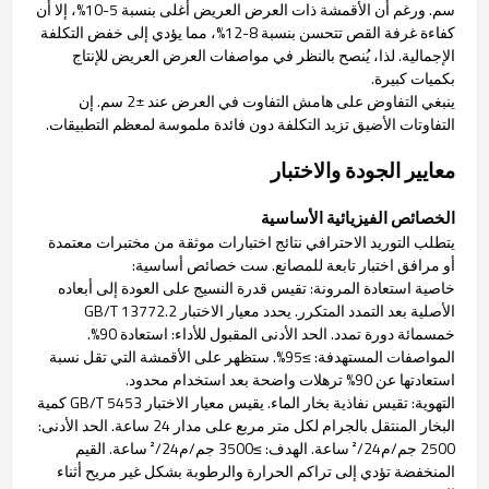
سم. ورغم أن الأقمشة ذات العرض العريض أغلى بنسبة 5-10%، إلا أن
كفاءة غرفة القص تتحسن بنسبة 8-12%، مما يؤدي إلى خفض التكلفة
الإجمالية. لذا، يُنصح بالنظر في مواصفات العرض العريض للإنتاج
بكميات كبيرة.
ينبغي التفاوض على هامش التفاوت في العرض عند ±2 سم. إن
التفاوتات الأضيق تزيد التكلفة دون فائدة ملموسة لمعظم التطبيقات.
معايير الجودة والاختبار
الخصائص الفيزيائية الأساسية
يتطلب التوريد الاحترافي نتائج اختبارات موثقة من مختبرات معتمدة
أو مرافق اختبار تابعة للمصانع. ست خصائص أساسية:
خاصية استعادة المرونة: تقيس قدرة النسيج على العودة إلى أبعاده
الأصلية بعد التمدد المتكرر. يحدد معيار الاختبار GB/T 13772.2
خمسمائة دورة تمدد. الحد الأدنى المقبول للأداء: استعادة 90%.
المواصفات المستهدفة: ≥95%. ستظهر على الأقمشة التي تقل نسبة
استعادتها عن 90% ترهلات واضحة بعد استخدام محدود.
التهوية: تقيس نفاذية بخار الماء. يقيس معيار الاختبار GB/T 5453 كمية
البخار المنتقل بالجرام لكل متر مربع على مدار 24 ساعة. الحد الأدنى:
2500 جم/م²/24 ساعة. الهدف: ≥3500 جم/م²/24 ساعة. القيم
المنخفضة تؤدي إلى تراكم الحرارة والرطوبة بشكل غير مريح أثناء