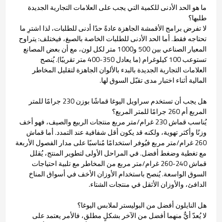
ما هو الحد الأدنى للكمية التي يجب على العلامات التجارية الجديدة
طلبها؟
لا تفرض برامج الأقمشة الجاهزة عادةً حدًا أدنى للطلبات، لذا اشترِ ما
تحتاجه فقط. أما الحد الأدنى للطلبات الخاصة بالصبغ، فيختلف: يتراوح
المعيار الصناعي بين 500 و1000 متر لكل لون، مع أن بعض المصانع
تستوعب 100 كيلوغرام (ما يعادل 350-400 متر تقريبًا). يُنصح
العلامات التجارية الجديدة بالبدء بالألوان الجاهزة لتقليل المخاطر
المالية أثناء اختبار مدى تقبّل السوق لها.
هل يجب أن تستخدم سراويل اليوغا قماشًا بوزن 230 جرامًا للمتر
المربع أم 260 جرامًا للمتر المربع؟
يُناسب قماش 230 غرام/متر مربع منتجات الربيع والصيف، فهو أخف
وزنًا وأكثر تهوية، ولكنه قد يكون أقل شفافية عند التمدد. أما قماش
260 غرام/متر مربع فيُوفر استخدامًا مُناسبًا على مدار الفصول الأربعة
مع تغطية وضغط أفضل. في المراحل الأولى لتطوير المنتج، يُقلل
قماش 240-260 غرام/متر مربع من المخاطر مع تلبية احتياجات
السوق الواسعة. يُنصح باستخدام الأوزان الأخف في أسواق المناخ
الدافئ، والأوزان الأثقل في منتجات الشتاء.
هل النايلون أفضل من البوليستر لملابس اليوغا؟
لا يُعدّ أيٌّ منهما أفضل من الآخر بشكلٍ مطلق، فالأمر يعتمد على