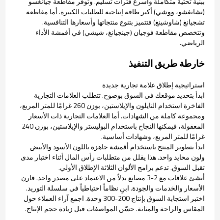
ببنية تحتية متكاملة وأسرع فترات تسليم. وتوفر مقاطعة جيانغسو
(تشانغشو، ووشي) أكبر طاقة إنتاجية للطلبات الكبيرة. أما مقاطعة
تشجيانغ (شاوشينغ) فتتميز بتنوع منتجاتها وأسعارها التنافسية.
وتتخصص مقاطعة فوجيان (جينجيانغ، شيشي) في أقمشة الأداء
الرياضي.
خارطة طريق التنفيذ
استراتيجية إطلاق علامة تجارية جديدة
ابدأ بتحديد موقعك في السوق بوضوح. تتطلب العلامات التجارية
الفاخرة استخدام النايلون والإيلاستين، بوزن 260 غرامًا للمتر المربع،
ومجموعة كاملة من الشهادات. أما العلامات التجارية ذات الأسعار
المعقولة، فيمكنها النجاح باستخدام البوليستر والإيلاستين، بوزن 240
غرامًا للمتر المربع، وشهادات أساسية.
ابدأ بتطوير المنتج باستخدام أقمشة جاهزة باللون الأسود والأبيض
ولون محايد واحد. هذا يقلل من متطلبات رأس المال أثناء اختبار مدى
تقبل السوق. تدعم برامج الألوان الثلاثة الإطلاق الأولي.
أنشئ علاقات مع 2-3 مصانع بدلاً من الاعتماد على مصدر واحد. قارن
الأسعار والخدمات والجودة. ابنِ نظاماً احتياطياً في سلسلة التوريد.
اختبر استجابة السوق بإنتاج 200-300 وحدة. اجمع آراء العملاء حول
المقاس والراحة والمتانة. حسّن المواصفات قبل زيادة حجم الإنتاج.