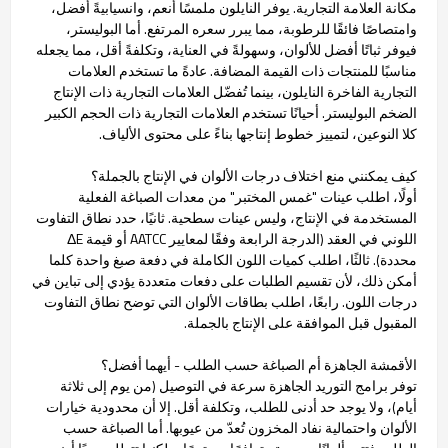
مكانة العلامة التجارية. يوفر النايلون ملمسًا أنعم، وانسيابيةً أفضل،
وامتصاصًا فائقًا للرطوبة، مما يبرر سعره المرتفع. أما البوليستر،
فيوفر ثباتًا أفضل للألوان، وسهولةً في العناية، وتكلفةً أقل، مما يجعله
مناسبًا للمنتجات ذات القيمة المضافة. عادةً ما تستخدم العلامات
التجارية الفاخرة النايلون، بينما تُفضّل العلامات التجارية ذات الإنتاج
الضخم البوليستر. أحيانًا تستخدم العلامات التجارية ذات الحجم الكبير
كلا النوعين، لتمييز خطوط إنتاجها بناءً على محتوى الألياف.
كيف يمكنني منع اختلاف درجات الألوان في الإنتاج بالجملة؟
أولًا، اطلب عينات "غمس المختبر" من معدات الصباغة الفعلية
المستخدمة في الإنتاج، وليس عينات سطحية. ثانيًا، حدد نطاق التفاوت
اللوني في العقد (الدرجة الرابعة وفقًا لمعايير AATCC أو قيمة ΔE
محددة). ثالثًا، اطلب كميات اللون الكاملة في دفعة صبغ واحدة كلما
أمكن ذلك، لأن تقسيم الطلبات على دفعات متعددة يؤدي إلى تباين في
درجات اللون. رابعًا، اطلب بطاقات الألوان التي توضح نطاق التفاوت
المقبول قبل الموافقة على الإنتاج بالجملة.
الأقمشة الجاهزة أم الصباغة حسب الطلب - أيهما أفضل؟
توفر برامج التوريد الجاهزة سرعة في التوصيل (من يوم إلى ثلاثة
أيام)، ولا يوجد حد أدنى للطلب، وتكلفة أقل. إلا أن محدودية خيارات
الألوان واحتمالية نفاد المخزون تُعدّ من عيوبها. أما الصباغة حسب