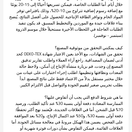
خلال أيام. أما الطلبات الخاصة، فيمكن تسريعها أحيانًا إلى 15-20 يومًا
مع إضافة رسوم إضافية تتراوح بين 10-20%، وذلك بافتراض توفر
المواد الخام وتوافر الطاقة الإنتاجية. للحصول على أفضل النتائج، يُنصح
ببناء علاقات جيدة مع الموردين والتخطيط المسبق. قد يكون تنفيذ
الطلبات العاجلة في اللحظات الأخيرة مستحيلاً خلال موسم الذروة
(سبتمبر - نوفمبر).
كيف يمكنني التحقق من موثوقية المصنع؟
تحقق من الشهادات، مع الأخذ بعين الاعتبار شهادة OEKO-TEX كحد
أدنى لضمان المصداقية. راجع آراء العملاء واطلب تقارير تدقيق
المصنع إن وجدت. قم بزيارة منشأة الإنتاج إن أمكن، ولاحظ حالة
المعدات ونظافتها وتنظيمها. اطلب إجراء اختبارات على عينات من
خلال مختبر مستقل بدلاً من الاعتماد فقط على نتائج المصنع. ابدأ
بطلب تجريبي صغير لتقييم الجودة والتواصل قبل الالتزام الكبير.
ما هي شروط الدفع التي يجب أن أتفاوض عليها؟
الممارسة المعتادة: دفعة أولى بنسبة 30% عند تأكيد الطلب، ورصيد
70% قبل الشحن. أما في العلاقات الجديدة، فيُعتمد نهج أكثر تحفظًا:
دفعة أولى بنسبة 30%، و50% عند اكتمال الإنتاج، و20% بعد الموافقة
على الفحص. يضمن هذا الهيكل مرونةً في معالجة مسائل الجودة. أما
العلاقات القائمة، فيمكن التفاوض بشأن دورات فوترة شهرية أو