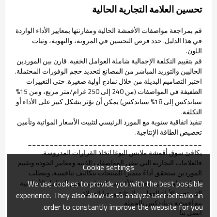
تحسين العلامة التجارية الحالية
قم بمراجعة مواصفات الأقمشة الحالية ومقارنتها بمعايير الأداء الواردة
في هذا الدليل. حدد فرص التحسين في المرونة، والتهوية، وثبات
اللون.
قم بتقييم التكلفة الإجمالية شاملة العوامل الخفية. قارن بين الموردين
الحاليين والتوريد المباشر من المصانع لتحديد حجم الوفورات المحتملة.
اختبر التصاميم البديلة من خلال نماذج أولية صغيرة. حتى التغييرات
الطفيفة في المواصفات (من 240 إلى 250 غرام/متر مربع، ومن 15%
سباندكس إلى 18% سباندكس) يمكن أن تؤثر بشكل كبير على الأداء أو
التكلفة.
تنفيذ اتفاقية سنوية مع المورد الرئيسي لتثبيت الأسعار المواتية وتأمين
تخصيص الطاقة الإنتاجية.
________________________________________
يكافئ سوق أقمشة ملابس اليوغا اتخاذ القرارات المدروسة.
فالعلامات التجارية التي تتقن المواصفات الفنية ومعايير الجودة وتقييم
Cookie settings
الموردين ستحقق أداءً متميزًا للمنتجات بتكاليف تنافسية. ويتطلب
We use cookies to provide you with the best possible
النجاح تجاوز مجرد وصف الأقمشة السطحي لفهم العوامل الأساسية
التي تحدد الأداء الفعلي والمتانة ورضا العملاء.
experience. They also allow us to analyze user behavior in
بيع أقمشة سباندكس بالجملة
order to constantly improve the website for you.
اتصل بنا