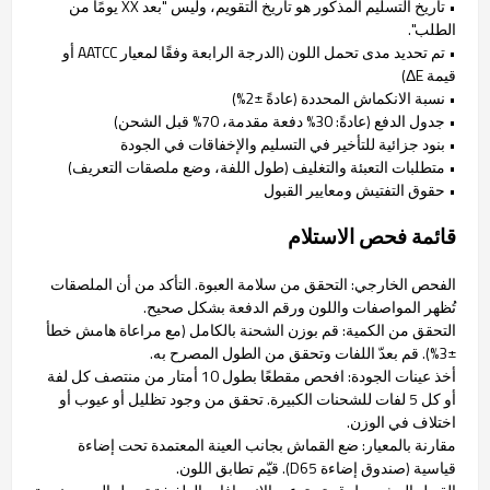
• تاريخ التسليم المذكور هو تاريخ التقويم، وليس "بعد XX يومًا من
الطلب".
• تم تحديد مدى تحمل اللون (الدرجة الرابعة وفقًا لمعيار AATCC أو
قيمة ΔE)
• نسبة الانكماش المحددة (عادةً ±2%)
• جدول الدفع (عادةً: 30% دفعة مقدمة، 70% قبل الشحن)
• بنود جزائية للتأخير في التسليم والإخفاقات في الجودة
• متطلبات التعبئة والتغليف (طول اللفة، وضع ملصقات التعريف)
• حقوق التفتيش ومعايير القبول
قائمة فحص الاستلام
الفحص الخارجي: التحقق من سلامة العبوة. التأكد من أن الملصقات
تُظهر المواصفات واللون ورقم الدفعة بشكل صحيح.
التحقق من الكمية: قم بوزن الشحنة بالكامل (مع مراعاة هامش خطأ
±3%). قم بعدّ اللفات وتحقق من الطول المصرح به.
أخذ عينات الجودة: افحص مقطعًا بطول 10 أمتار من منتصف كل لفة
أو كل 5 لفات للشحنات الكبيرة. تحقق من وجود تظليل أو عيوب أو
اختلاف في الوزن.
مقارنة بالمعيار: ضع القماش بجانب العينة المعتمدة تحت إضاءة
قياسية (صندوق إضاءة D65). قيّم تطابق اللون.