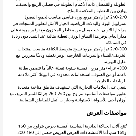
الطويلة والقمصان ذات الأكمام الطويلة في فصلي الربيع والصيف.
يوازن بين التغطية والملاءمة للمناخ.
240-270 غرام/متر مربع: وزن قياسي مناسب لجميع الفصول
لسراويل اليوغا والبدلات الرياضية. الخيار الأمثل لتطوير المنتجات في
مراحلها الأولى، حيث يقلل من مخاطر المخزون مع توفير مرونة على
مدار العام. يوفر هذا النطاق الوزني تغطية مثالية عند التمدد دون زيادة
في السماكة.
270-300 غرام/متر مربع: نسيج متوسط الكثافة مناسب لمنتجات
الخريف/الشتاء والتدريبات الخارجية. يوفر تغطية ودفئًا معززين مع
تقليل التهوية.
300+ غرام/متر مربع: أقمشة شتوية ثقيلة، غالباً ما تتضمن بطانة
ناعمة أو من الصوف. استخدامات محدودة في اليوغا؛ أكثر ملاءمة
للرياضات الخارجية.
ينبغي على العلامات التجارية التي تستهدف مناطق مناخية متعددة
تطوير مواصفات أساسية تتراوح بين 240-260 جرامًا للمتر المربع، مع
أوزان أخف للأسواق الاستوائية وخيارات أثقل للمناطق الشمالية.
مواصفات العرض
تُنتج آلات الحياكة الدائرية القياسية أقمشة بعرض يتراوح بين 150
و165 سم. أما الأقمشة ذات العرض العريض فتصل إلى 180-200