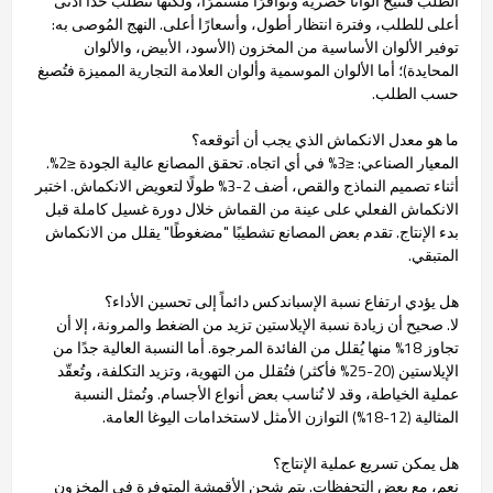
الطلب فتتيح ألوانًا حصرية وتوافرًا مستمرًا، ولكنها تتطلب حدًا أدنى
أعلى للطلب، وفترة انتظار أطول، وأسعارًا أعلى. النهج المُوصى به:
توفير الألوان الأساسية من المخزون (الأسود، الأبيض، والألوان
المحايدة)؛ أما الألوان الموسمية وألوان العلامة التجارية المميزة فتُصبغ
حسب الطلب.
ما هو معدل الانكماش الذي يجب أن أتوقعه؟
المعيار الصناعي: ≤3% في أي اتجاه. تحقق المصانع عالية الجودة ≤2%.
أثناء تصميم النماذج والقص، أضف 2-3% طولًا لتعويض الانكماش. اختبر
الانكماش الفعلي على عينة من القماش خلال دورة غسيل كاملة قبل
بدء الإنتاج. تقدم بعض المصانع تشطيبًا "مضغوطًا" يقلل من الانكماش
المتبقي.
هل يؤدي ارتفاع نسبة الإسباندكس دائماً إلى تحسين الأداء؟
لا. صحيح أن زيادة نسبة الإيلاستين تزيد من الضغط والمرونة، إلا أن
تجاوز 18% منها يُقلل من الفائدة المرجوة. أما النسبة العالية جدًا من
الإيلاستين (20-25% فأكثر) فتُقلل من التهوية، وتزيد التكلفة، وتُعقّد
عملية الخياطة، وقد لا تُناسب بعض أنواع الأجسام. وتُمثل النسبة
المثالية (12-18%) التوازن الأمثل لاستخدامات اليوغا العامة.
هل يمكن تسريع عملية الإنتاج؟
نعم، مع بعض التحفظات. يتم شحن الأقمشة المتوفرة في المخزون