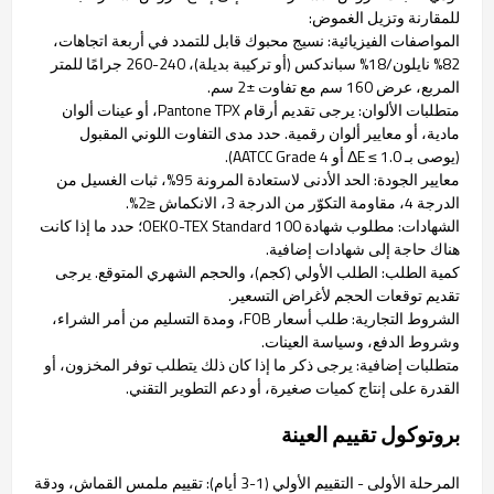
للمقارنة وتزيل الغموض:
المواصفات الفيزيائية: نسيج محبوك قابل للتمدد في أربعة اتجاهات،
82% نايلون/18% سباندكس (أو تركيبة بديلة)، 240-260 جرامًا للمتر
المربع، عرض 160 سم مع تفاوت ±2 سم.
متطلبات الألوان: يرجى تقديم أرقام Pantone TPX، أو عينات ألوان
مادية، أو معايير ألوان رقمية. حدد مدى التفاوت اللوني المقبول
(يوصى بـ ΔE ≤ 1.0 أو AATCC Grade 4).
معايير الجودة: الحد الأدنى لاستعادة المرونة 95%، ثبات الغسيل من
الدرجة 4، مقاومة التكوّر من الدرجة 3، الانكماش ≤2%.
الشهادات: مطلوب شهادة OEKO-TEX Standard 100؛ حدد ما إذا كانت
هناك حاجة إلى شهادات إضافية.
كمية الطلب: الطلب الأولي (كجم)، والحجم الشهري المتوقع. يرجى
تقديم توقعات الحجم لأغراض التسعير.
الشروط التجارية: طلب أسعار FOB، ومدة التسليم من أمر الشراء،
وشروط الدفع، وسياسة العينات.
متطلبات إضافية: يرجى ذكر ما إذا كان ذلك يتطلب توفر المخزون، أو
القدرة على إنتاج كميات صغيرة، أو دعم التطوير التقني.
بروتوكول تقييم العينة
المرحلة الأولى - التقييم الأولي (1-3 أيام): تقييم ملمس القماش، ودقة