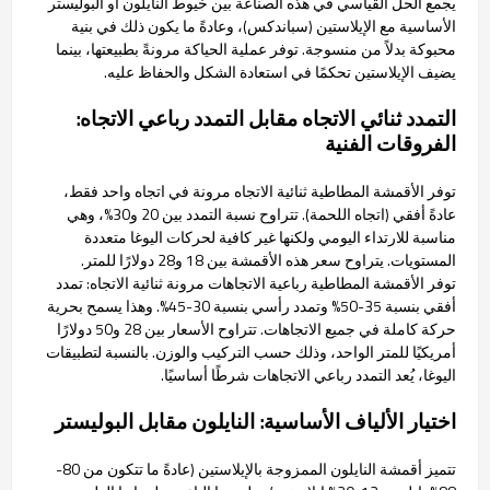
يجمع الحل القياسي في هذه الصناعة بين خيوط النايلون أو البوليستر
الأساسية مع الإيلاستين (سباندكس)، وعادةً ما يكون ذلك في بنية
محبوكة بدلاً من منسوجة. توفر عملية الحياكة مرونةً بطبيعتها، بينما
يضيف الإيلاستين تحكمًا في استعادة الشكل والحفاظ عليه.
التمدد ثنائي الاتجاه مقابل التمدد رباعي الاتجاه:
الفروقات الفنية
توفر الأقمشة المطاطية ثنائية الاتجاه مرونة في اتجاه واحد فقط،
عادةً أفقي (اتجاه اللحمة). تتراوح نسبة التمدد بين 20 و30%، وهي
مناسبة للارتداء اليومي ولكنها غير كافية لحركات اليوغا متعددة
المستويات. يتراوح سعر هذه الأقمشة بين 18 و28 دولارًا للمتر.
توفر الأقمشة المطاطية رباعية الاتجاهات مرونة ثنائية الاتجاه: تمدد
أفقي بنسبة 35-50% وتمدد رأسي بنسبة 30-45%. وهذا يسمح بحرية
حركة كاملة في جميع الاتجاهات. تتراوح الأسعار بين 28 و50 دولارًا
أمريكيًا للمتر الواحد، وذلك حسب التركيب والوزن. بالنسبة لتطبيقات
اليوغا، يُعد التمدد رباعي الاتجاهات شرطًا أساسيًا.
اختيار الألياف الأساسية: النايلون مقابل البوليستر
تتميز أقمشة النايلون الممزوجة بالإيلاستين (عادةً ما تتكون من 80-