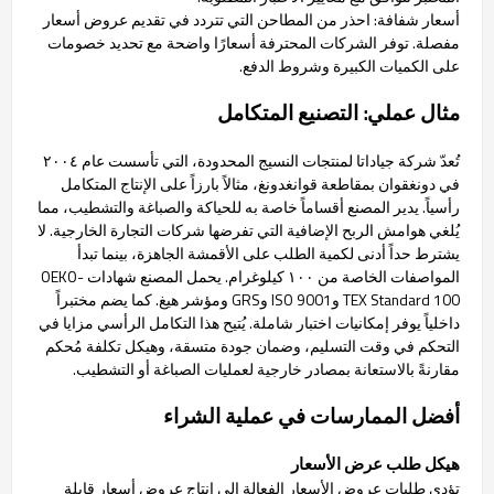
أسعار شفافة: احذر من المطاحن التي تتردد في تقديم عروض أسعار
مفصلة. توفر الشركات المحترفة أسعارًا واضحة مع تحديد خصومات
على الكميات الكبيرة وشروط الدفع.
مثال عملي: التصنيع المتكامل
تُعدّ شركة جياداتا لمنتجات النسيج المحدودة، التي تأسست عام ٢٠٠٤
في دونغقوان بمقاطعة قوانغدونغ، مثالاً بارزاً على الإنتاج المتكامل
رأسياً. يدير المصنع أقساماً خاصة به للحياكة والصباغة والتشطيب، مما
يُلغي هوامش الربح الإضافية التي تفرضها شركات التجارة الخارجية. لا
يشترط حداً أدنى لكمية الطلب على الأقمشة الجاهزة، بينما تبدأ
المواصفات الخاصة من ١٠٠ كيلوغرام. يحمل المصنع شهادات OEKO-
TEX Standard 100 وISO 9001 وGRS ومؤشر هيغ. كما يضم مختبراً
داخلياً يوفر إمكانيات اختبار شاملة. يُتيح هذا التكامل الرأسي مزايا في
التحكم في وقت التسليم، وضمان جودة متسقة، وهيكل تكلفة مُحكم
مقارنةً بالاستعانة بمصادر خارجية لعمليات الصباغة أو التشطيب.
أفضل الممارسات في عملية الشراء
هيكل طلب عرض الأسعار
تؤدي طلبات عروض الأسعار الفعالة إلى إنتاج عروض أسعار قابلة