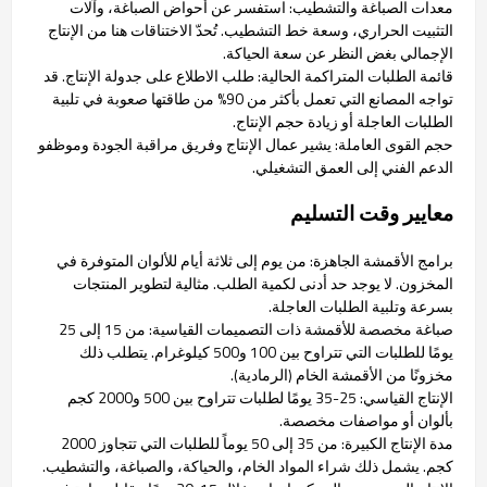
معدات الصباغة والتشطيب: استفسر عن أحواض الصباغة، وآلات
التثبيت الحراري، وسعة خط التشطيب. تُحدّ الاختناقات هنا من الإنتاج
الإجمالي بغض النظر عن سعة الحياكة.
قائمة الطلبات المتراكمة الحالية: طلب الاطلاع على جدولة الإنتاج. قد
تواجه المصانع التي تعمل بأكثر من 90% من طاقتها صعوبة في تلبية
الطلبات العاجلة أو زيادة حجم الإنتاج.
حجم القوى العاملة: يشير عمال الإنتاج وفريق مراقبة الجودة وموظفو
الدعم الفني إلى العمق التشغيلي.
معايير وقت التسليم
برامج الأقمشة الجاهزة: من يوم إلى ثلاثة أيام للألوان المتوفرة في
المخزون. لا يوجد حد أدنى لكمية الطلب. مثالية لتطوير المنتجات
بسرعة وتلبية الطلبات العاجلة.
صباغة مخصصة للأقمشة ذات التصميمات القياسية: من 15 إلى 25
يومًا للطلبات التي تتراوح بين 100 و500 كيلوغرام. يتطلب ذلك
مخزونًا من الأقمشة الخام (الرمادية).
الإنتاج القياسي: 25-35 يومًا لطلبات تتراوح بين 500 و2000 كجم
بألوان أو مواصفات مخصصة.
مدة الإنتاج الكبيرة: من 35 إلى 50 يوماً للطلبات التي تتجاوز 2000
كجم. يشمل ذلك شراء المواد الخام، والحياكة، والصباغة، والتشطيب.