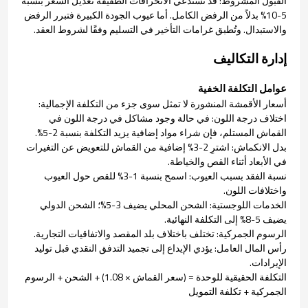
القبول المشروط: قد تستدعي الانحرافات الطفيفة تعديل السعر بنسبة
5-10% بدلاً من الرفض الكامل. أما عيوب الجودة الكبيرة فتبرر الرفض
والاستبدال. وتُطبق غرامات التأخير في التسليم وفقًا لشروط العقد.
إدارة التكاليف
عوامل التكلفة الخفية
أسعار الأقمشة المنشورة لا تمثل سوى جزء من التكلفة الإجمالية:
اختلاف درجة اللون: في حالة وجود مشاكل في درجة اللون في
القماش المستلم، فإن شراء مواد إضافية يزيد التكلفة بنسبة 2-5%.
بدل الانكماش: اشترِ 2-3% إضافية من القماش للتعويض عن التغيرات
في الأبعاد أثناء القص والخياطة.
نسبة الفقد بسبب العيوب: اسمح بنسبة 1-3% للقص حول العيوب
واختلافات اللون.
الخدمات اللوجستية: الشحن المحلي يضيف 3-5%؛ الشحن الدولي
يضيف 5-8% إلى التكلفة النهائية.
الرسوم الجمركية: تختلف باختلاف بلد المقصد والاتفاقيات التجارية.
رأس المال العامل: يؤدي الإيداع إلى تجميد التدفق النقدي قبل توليد
الإيرادات.
التكلفة الحقيقية للوحدة = (سعر القماش × 1.08) + الشحن + الرسوم
الجمركية + تكلفة التمويل