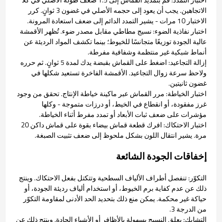
الاتجاهين. يجب أن يعود إلى حجمه الأصلي في غضون 3 ثوانٍ. كرر
الاختبار 10 مرات - يشير التمدد الدائم إلى ضعف استعادة المرونة.
اختبار نفاذية الضوء: نسيج مطاطي مقابل مصدر ضوء. تُظهر الأقمشة
عالية الجودة توزيعًا متجانسًا للخيوط؛ بينما تكشف المواد الرديئة عن
أنماط شبكية غير منتظمة وشفافية مفرطة.
إزالة التجاعيد: اضغط على القماش بقبضة يدك لمدة 5 ثوانٍ. ثم حرره
ولاحظ سرعة زوال التجاعيد. الأقمشة الفاخرة تستعيد شكلها في
غضون ثانيتين.
اختبار الخياطة: مرر القماش عبر ماكينة خياطة الإنتاج. تحقق من وجود
غرز مفقودة، أو انقطاع في الخيط، أو درزات متموجة - وكلها
مؤشرات على ضعف ثبات الأبعاد أو تمدد مفرط أثناء الخياطة.
اختبار الاحتكاك: افرك قطعة قماش بيضاء بقوة على قماش داكن 20
مرة. يشير انتقال اللون بشكل ملحوظ إلى ضعف تثبيت الصبغة.
إخفاقات الجودة الشائعة
التكوّر: تنفصل أطراف الألياف السطحية وتتكتل بفعل الاحتكاك. وينتج
ذلك عن عدم كفاية برم الخيوط، أو استخدام ألياف رديئة الجودة، أو
حياكة غير محكمة. يمكن منع ذلك بتحديد الحد الأدنى لمقاومة التكوّر
من الدرجة 3.
التشابك: يعلق النسيج بسهولة بالأظافر أو الأشياء الحادة. وينتج ذلك عن