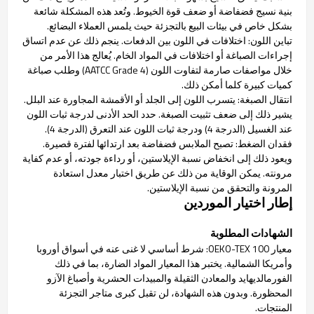
بنية نسيج فضفاضة أو ضعف قوة الخيوط. وتُعد هذه المشكلة شائعة
بشكل خاص في بيئات البيع بالتجزئة حيث يلمس العملاء البضائع.
تباين اللون: اختلافات في اللون بين الدفعات. ينجم ذلك عن عدم اتساق
إجراءات الصباغة أو اختلافات في المواد الخام. يُعالج هذا الأمر من
خلال مواصفات صارمة لتفاوت اللون (AATCC Grade 4) وطلب صباغة
كميات كبيرة كلما أمكن ذلك.
انتقال الصبغة: يتسرب اللون إلى الجلد أو الأقمشة المجاورة عند البلل.
يشير ذلك إلى ضعف تثبيت الصبغة. حدد الحد الأدنى لدرجة ثبات اللون
عند الغسيل (الدرجة 4) ودرجة ثبات اللون عند التعرق (الدرجة 4).
فقدان الضغط: تصبح الملابس فضفاضة بعد ارتدائها لفترة قصيرة.
ويعود ذلك إلى انخفاض نسبة الإيلاستين، أو رداءة جودته، أو عدم كفاية
مرونته. يمكن الوقاية من ذلك عن طريق اختبار معدل استعادة
المرونة والتحقق من نسبة الإيلاستين.
إطار اختيار الموردين
الشهادات المطلوبة
معيار OEKO-TEX 100: شرط أساسي لا غنى عنه في أسواق أوروبا
وأمريكا الشمالية. يختبر هذا المعيار المواد الضارة، بما في ذلك
الفورمالديهايد والمعادن الثقيلة والمبيدات الحشرية وأصباغ الآزو
المحظورة. وبدون هذه الشهادة، لن تقبل كبرى متاجر التجزئة
المنتجات.