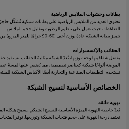
بطانات وحشوات الملابس الرياضية
تحتوي العديد من الملابس الرياضية على بطانات شبكية تُشكّل حاجزً
الضاغطة، حيث تعمل على تنظيم الرطوبة وتقليل حجم الملابس.
تتميز بطانة الشبكة عادةً بوزن أخف (60-90 جرامًا للمتر المربع) من الشبكة الخارجية، مما يوفر التهوية دون المساس بشكل الملابس أو إضافة وزن غير ضروري.
الحقائب والإكسسوارات
بفضل شفافيتها وخفة وزنها، تُعدّ الشبكة مثاليةً للحقائب. تستفي
الموضة ألواحًا شبكية كعناصر تصميمية، مما يُضفي عليها لمسةً عصري
تستخدم التطبيقات الصناعية والتجارية أيضًا الأكياس الشبكية للمنت
الخصائص الأساسية لنسيج الشبكة
تهوية فائقة
تُعدّ خاصية التهوية الميزة الأساسية للنسيج الشبكي. يسمح هيكله الم
تعتمد درجة التهوية على حجم فتحات الشبكة وتوزيعها. توفر الفتحات الأ