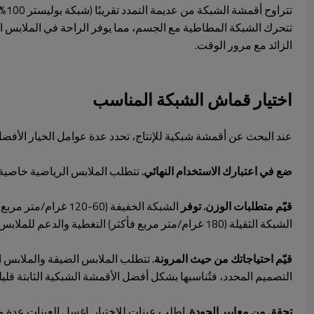
تتراوح أقمشة الشبكة من عديمة التمدد تقريبًا (شبكة بوليستر 100%) إلى عالية المرونة (شبكة قوية تحتوي على 25-30% سباندكس). يتيح هذا التنوع للمصنعين اختيار خصائص التمدد المناسبة لكل استخدام.
تتحرك الشبكة المطاطية مع الجسم، مما يوفر الراحة في الملابس الضي
الزائد مع مرور الوقت.
اختيار قماش الشبكة المناسب
عند البحث عن أقمشة شبكية للإنتاج، تحدد عدة عوامل الخيار الأفضل
ضع في اعتبارك الاستخدام النهائي.
تتطلب الملابس الرياضية خاصية ام
قيّم متطلبات الوزن. توفر
الشبكة الثقيلة (180 غرام/متر مربع فأكثر) التغطية والدعم للملابس الضاغطة.
قيّم احتياجاتك من حيث المرونة.
تتطلب الملابس الضيقة والملابس ا
التصميم المحدد، فتُناسبها بشكل أفضل الأقمشة الشبكية الثابتة قليلة
تحقق من معايير الجودة.
اطلب عينات للاختبار. اغسل العينات عدة مر