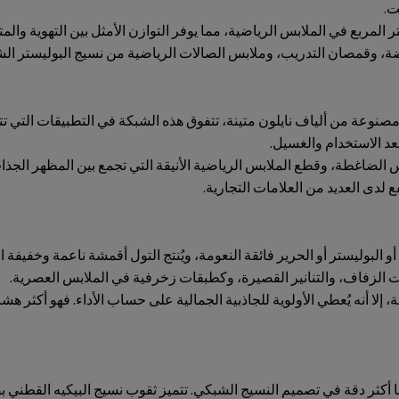
ت.
سيج البوليستر الشبكي عادةً بين 100 و150 غرامًا للمتر المربع في الملابس الرياضية، مما يوفر التوازن
اضة، وقمصان التدريب، وملابس الصالات الرياضية من نسيج البوليستر ال
 مصنوعة من ألياف نايلون متينة، تتفوق هذه الشبكة في التطبيقات التي تتط
عد الاستخدام والغسيل.
 الضاغطة، وقطع الملابس الرياضية الأنيقة التي تجمع بين المظهر الجذاب 
 البوليستر أو الحرير فائقة النعومة، ويُنتج التول أقمشة ناعمة وخفيفة 
الزفاف، والتنانير القصيرة، وكطبقات زخرفية في الملابس العصرية.
ا أنه يُعطي الأولوية للجاذبية الجمالية على حساب الأداء. فهو أكثر هشاش
ا أكثر دقة في تصميم النسيج الشبكي. تتميز ثقوب نسيج البيكيه القطني بص