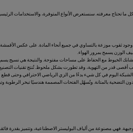
ا تحتاج معرفته. سنستعرض الأنواع المتوفرة، والاستخدامات الرئيسية، 
ع وجود ثقوب موزعة بالتساوي في جميع أنحاء المادة. على عكس الأقمشة 
ف الوزن يسمح بمرور الهواء.
ُشابك الخيوط مع الحفاظ على مساحات مفتوحة. والنتيجة هي نسيج يسمح بت
أقصى قدر من التهوية، وقد تطورت بشكل ملحوظ. تُنتج تقنيات التصنيع 
لشبكة اليوم في كل شيء بدءًا من الزي الرياضي الاحترافي وحتى قطع الأز
ون التضحية بالمتانة. وتُسهّل الفتحات المصممة هندسيًا تبخر الرطوبة وت
جيهة. فهي مصنوعة من ألياف البوليستر الاصطناعية، وتتميز بقدرة فائ