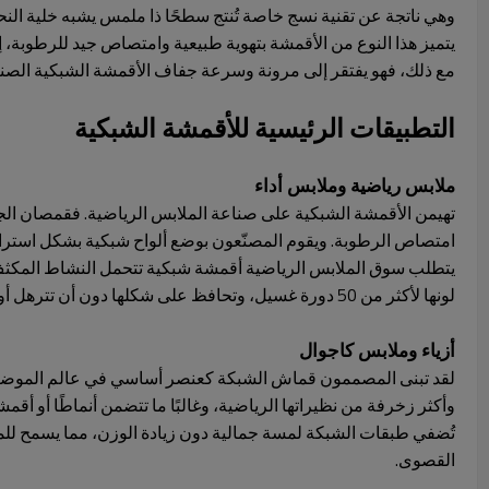
وهي ناتجة عن تقنية نسج خاصة تُنتج سطحًا ذا ملمس يشبه خلية النح
يتميز هذا النوع من الأقمشة بتهوية طبيعية وامتصاص جيد للرطوبة، إل
مع ذلك، فهو يفتقر إلى مرونة وسرعة جفاف الأقمشة الشبكية الصنا
التطبيقات الرئيسية للأقمشة الشبكية
ملابس رياضية وملابس أداء
تهيمن الأقمشة الشبكية على صناعة الملابس الرياضية. فقمصان الجر
امتصاص الرطوبة. ويقوم المصنّعون بوضع ألواح شبكية بشكل استراتي
يتطلب سوق الملابس الرياضية أقمشة شبكية تتحمل النشاط المكثف و
لونها لأكثر من 50 دورة غسيل، وتحافظ على شكلها دون أن تترهل أو تتمدد.
أزياء وملابس كاجوال
لقد تبنى المصممون قماش الشبكة كعنصر أساسي في عالم الموضة، حي
وأكثر زخرفة من نظيراتها الرياضية، وغالبًا ما تتضمن أنماطًا أو أق
تُضفي طبقات الشبكة لمسة جمالية دون زيادة الوزن، مما يسمح للمصم
القصوى.