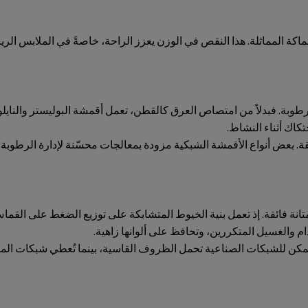
اكة المماثلة. هذا النقص في الوزن يعزز الراحة، خاصةً في الملابس الرياض
لرطوبة. فبدلاً من امتصاص العرق كالقطن، تعمل أقمشة البوليستر والناي
كاك أثناء النشاط.
 بعض أنواع الأقمشة الشبكية مزودة بمعالجات محسّنة لإدارة الرطوبة، م
متانة فائقة. إذ تعمل بنية الخيوط المتشابكة على توزيع الضغط على القم
ام والغسيل المتكررين، وتحافظ على ألوانها زاهية.
. يمكن للشبكات الصناعية تحمل الظروف القاسية، بينما تُعطي شبكات ال