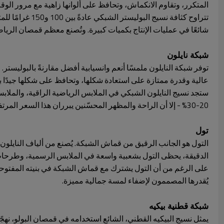
المتكرر، وتقاوم الانكماش، وتحافظ على ألوانها زاهية مع مرور الوق
تتراوح كثافة ن
شائعًا في عمليات الإنتاج بكميات كبيرة. وتُصنع معظم قمصان الري
شبكة نايلون
توفر شبكة النايلون ملمسًا أنعم وانسيابية أفضل مقارنةً بالبوليستر.
عالية وقدرة ممتازة على استعادة شكلها، وتحافظ على شكلها جيدًا ب
ستجد نسيج النايلون الشبكي في الملابس الرياضية الراقية، والملابس
20-30% - إلا أن الراحة والمظهر المحسّنين يبرران هذا السعر المرتفع لدى العديد من العلامات التجارية.
تول
التول هو الجانب الرقيق من قماش الشبكة. يُصنع من ألياف النايلون أو
الدقيقة، يحظى التول بشعبية واسعة في الملابس الرسمية، وطرحات 
على الرغم من أن التول يشترك مع قماش الشبكة في بنيته المفتوحة، إل
يُقدرها المصممون لإضفاء لمسة جمالية مميزة.
شبكة قطنية بيكيه
يمثل نسيج البيكيه القطني، الشائع استخدامه في قمصان البولو، نهجً