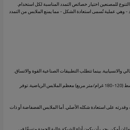
د - وهي عملية تُسمى استعادة الشكل - مما يمنع الملابس من التمدد
 والانسيابية. بينما تتطلب التطبيقات الصناعية القوة والاتساق.
الشبكة الخفيفة (60-120 غرام/متر مربع) أقصى قدر من التهوية للملابس الصيفية والبطانات. يناسب الوزن المتوسط (120-180 غرام/متر مربع) معظم الملابس الرياضية. توفر
قدرته على استعادة شكله الأصلي. أما الملابس الفضفاضة أو ذات
 إن أمكن. يجب أن يكون أداء الشبكة عالية الجودة متسقًا في