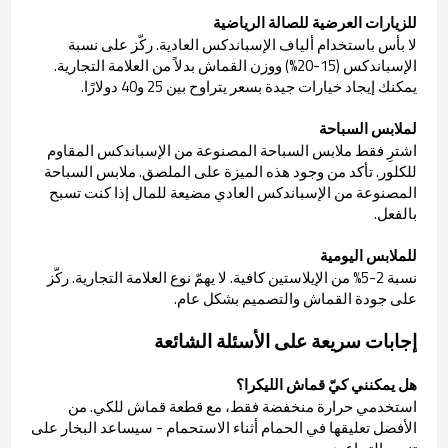
للزيارات العرضية للصالة الرياضية
لا بأس باستخدام ألياف الإسباندكس العادية. ركّز على نسبة
الإسباندكس (15-20%) ووزن القماش بدلاً من العلامة التجارية.
يمكنك إيجاد خيارات جيدة بسعر يتراوح بين 25 و40 دولارًا.
لملابس السباحة
اشترِ فقط ملابس السباحة المصنوعة من الإسباندكس المقاوم
للكلور. تأكد من وجود هذه الميزة على الملصق. ملابس السباحة
المصنوعة من الإسباندكس العادي مضيعة للمال إذا كنت تسبح
بالفعل.
للملابس اليومية
نسبة 2-5% من الإيلاستين كافية. لا يهمّ نوع العلامة التجارية. ركّز
على جودة القماش والتصميم بشكل عام.
إجابات سريعة على الأسئلة الشائعة
هل يمكنني كيّ قماش الليكرا؟
استخدمي حرارة منخفضة فقط، مع قطعة قماش للكي. من
الأفضل تعليقها في الحمام أثناء الاستحمام - سيساعد البخار على