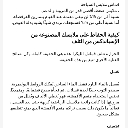
قماش ملابس السباحة
، ملابس ضغط. أقصى قدر من المرونة والدعم.
نسبة أقل من 15% لن تبقى معتمة عند القيام بتمارين القرفصاء.
أما نسبة أعلى من 25% فستجعلك ترتدي شيئًا يشبه بدلة الغوص.
كيفية الحفاظ على ملابسك المصنوعة من
الإسباندكس من التلف
الحرارة تتلف قماش الليكرا. هذه هي الحقيقة كاملة. وكل نصائح
العناية الأخرى تنبع من هذه الحقيقة.
غسل
يُغسل بالماء البارد فقط. الماء الساخن يُفكك الروابط البوليمرية.
سيبدو الثوب جيدًا لعدة غسلات، ثم فجأة يصبح فضفاضًا ومتمددًا.
تجنبي استخدام منعم الأقمشة، فهو يُغطي الألياف ويُقلل من
مرونتها. إذا كانت رائحة ملابسك الرياضية كريهة حتى بعد الغسيل،
فغالباً ما يكون ذلك بسبب تراكم منعم الأقمشة الذي يمنع تنظيفها
بشكل صحيح.
تجفيف