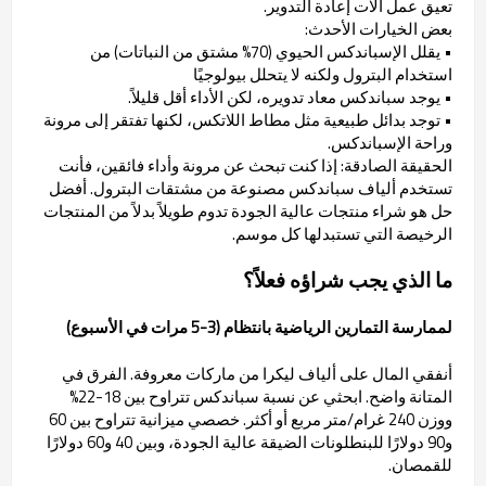
تعيق عمل آلات إعادة التدوير.
بعض الخيارات الأحدث:
• يقلل الإسباندكس الحيوي (70% مشتق من النباتات) من
استخدام البترول ولكنه لا يتحلل بيولوجيًا
• يوجد سباندكس معاد تدويره، لكن الأداء أقل قليلاً.
• توجد بدائل طبيعية مثل مطاط اللاتكس، لكنها تفتقر إلى مرونة
وراحة الإسباندكس.
الحقيقة الصادقة: إذا كنت تبحث عن مرونة وأداء فائقين، فأنت
تستخدم ألياف سباندكس مصنوعة من مشتقات البترول. أفضل
حل هو شراء منتجات عالية الجودة تدوم طويلاً بدلاً من المنتجات
الرخيصة التي تستبدلها كل موسم.
ما الذي يجب شراؤه فعلاً؟
لممارسة التمارين الرياضية بانتظام (3-5 مرات في الأسبوع)
أنفقي المال على ألياف ليكرا من ماركات معروفة. الفرق في
المتانة واضح. ابحثي عن نسبة سباندكس تتراوح بين 18-22%
ووزن 240 غرام/متر مربع أو أكثر. خصصي ميزانية تتراوح بين 60
و90 دولارًا للبنطلونات الضيقة عالية الجودة، وبين 40 و60 دولارًا
للقمصان.