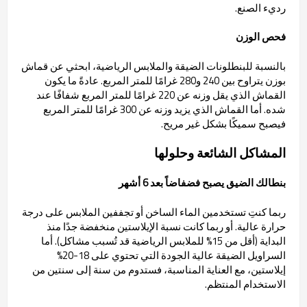
رديء الصنع.
فحص الوزن
بالنسبة للبنطلونات الضيقة والملابس الرياضية، ابحثي عن قماش
بوزن يتراوح بين 240 و280 غرامًا للمتر المربع. عادةً ما يكون
القماش الذي يقل وزنه عن 220 غرامًا للمتر المربع شفافًا عند
شده. أما القماش الذي يزيد وزنه عن 300 غرامًا للمتر المربع
فيصبح سميكًا بشكل غير مريح.
المشاكل الشائعة وحلولها
بنطالك الضيق يصبح فضفاضاً بعد 6 أشهر
ربما كنتِ تستخدمين الماء الساخن أو تجففين الملابس على درجة
حرارة عالية. أو ربما كانت نسبة الإيلاستين منخفضة جدًا منذ
البداية (أقل من 15% للملابس الرياضية قد تُسبب مشاكل). أما
السراويل الضيقة عالية الجودة التي تحتوي على 18-20%
إيلاستين، مع العناية المناسبة، فستدوم من سنة إلى سنتين من
الاستخدام المنتظم.