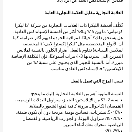
قماش الإسباندكس الجيد عن الرديء:
العلامة التجارية مقابل العلامة التجارية العامة
تُكلّف أقمشة الليكرا ذات العلامات التجارية من شركة "ذا ليكرا
كومباني" ما بين 15% و30% أكثر من أقمشة الإسباندكس العادية.
هل يستحق ذلك؟ أحيانًا. فمراقبة الجودة لديهم أكثر صرامة، كما
أن الأنواع المتخصصة مثل "ليكرا إكسترا لايف" (المخصصة
لملابس السباحة) تقاوم بالفعل أضرار الكلور. بالنسبة لملابس
التمرين التي سترتديها 3-4 مرات أسبوعيًا، فإن التكلفة الإضافية
مبررة. أما بالنسبة للجينز الذي يحتوي على نسبة 2% من
الإيلاستين؟ فالإسباندكس العادي مناسب.
نسب المزج التي تعمل بالفعل
النسبة المئوية أهم من العلامة التجارية. إليك ما ينجح:
• نسبة 2-3% من الإيلاستين: الجينز، سراويل البدلات الرسمية،
القمصان الكاجوال. مرونة كافية لمنع الشعور بالصلابة.
• 5-10%: تيشرتات، فساتين يومية. مريحة دون أن تكون ضيقة.
• 15-20%: سراويل اليوغا، والجوارب الرياضية، والقمصان
الرياضية. تتحرك معك أثناء التمرين.
• 20-25%: