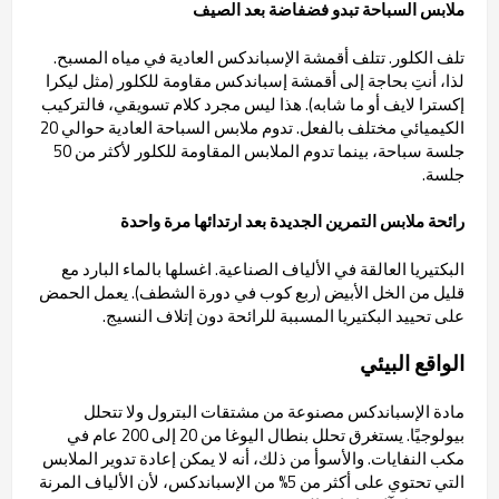
ملابس السباحة تبدو فضفاضة بعد الصيف
تلف الكلور. تتلف أقمشة الإسباندكس العادية في مياه المسبح.
لذا، أنتِ بحاجة إلى أقمشة إسباندكس مقاومة للكلور (مثل ليكرا
إكسترا لايف أو ما شابه). هذا ليس مجرد كلام تسويقي، فالتركيب
الكيميائي مختلف بالفعل. تدوم ملابس السباحة العادية حوالي 20
جلسة سباحة، بينما تدوم الملابس المقاومة للكلور لأكثر من 50
جلسة.
رائحة ملابس التمرين الجديدة بعد ارتدائها مرة واحدة
البكتيريا العالقة في الألياف الصناعية. اغسلها بالماء البارد مع
قليل من الخل الأبيض (ربع كوب في دورة الشطف). يعمل الحمض
على تحييد البكتيريا المسببة للرائحة دون إتلاف النسيج.
الواقع البيئي
مادة الإسباندكس مصنوعة من مشتقات البترول ولا تتحلل
بيولوجيًا. يستغرق تحلل بنطال اليوغا من 20 إلى 200 عام في
مكب النفايات. والأسوأ من ذلك، أنه لا يمكن إعادة تدوير الملابس
التي تحتوي على أكثر من 5% من الإسباندكس، لأن الألياف المرنة