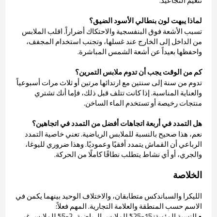
تنعيم التجاعيد.
لماذا يبهت لون بنطالي الأسود الضيق؟
تسبب الأشعة فوق البنفسجية والاحتكاك أضراراً. اقلب الملابس
من الداخل إلى الخارج عند غسلها، وتجنب استخدام المجفف،
واحفظها بعيداً عن أشعة الشمس المباشرة.
كم من الوقت يجب أن تدوم ملابس التمرين؟
تدوم من سنة إلى سنتين مع ارتدائها مرتين أو ثلاث مرات أسبوعياً
والعناية المناسبة. إذا كانت تتلف قبل ذلك، فإما أنك تشتري
منتجات رخيصة أو تستخدم الماء الساخن.
هل التمدد في أربعة اتجاهات أفضل من التمدد في اتجاهين؟
نعم، هذا صحيح بالنسبة للملابس الرياضية. تعني خاصية التمدد
الرباعي أن القماش يتمدد أفقيًا وعموديًا. وهذا ضروري لليوغا،
والجري، أو أي نشاط يتطلب نطاقًا كاملًا من الحركة.
الخلاصة
الليكرا والسباندكس متطابقان، والاختلاف الوحيد بينهما يكمن في
الاسم حسب المنطقة والعلامة التجارية. المهم فعلاً:
• النسبة المئوية: 15-25% للملابس الرياضية، 2-5% للملابس غير