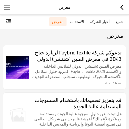
معرض
معرض
جميع
أخبار الشركة
الاستدامة
معرض
تدعوكم شركة Faybric Textile لزيارة جناح
2B43 في معرض الصين (شنتشن) الدولي
للملابس الداخلية والأقمشة ذات العلامات
معرض الصين (شنتشن) الدولي للملابس الداخلية
التجارية لاستكشاف الاتجاه المستقبلي
والأقمشة 2025 Faybric Textile، كمزود حلول متكامل
للأقمشة المحبوكة الوظيفية، ستجلب المصفوفة الجديدة
للأقمشة الوظيفية التكنولوجية!
من الأقمشة الوظيفية الرياضية لربيع / صيف 2025 إلى
2025/3/24
الجناح 2B43، ونحن ندعوك بصدق لزيارة جناحنا لمناقشة
واستكشاف الفرص الجديدة في الصناعة!
قم بتعزيز تصميماتك باستخدام المنسوجات
المستدامة عالية الجودة
هل تبحث عن حلول نسيجية عالية الجودة ومستدامة
ومبتكرة لأعمالك؟ أقمشة فايبريك هي شريكك العالمي
في تصنيع أقمشة اليوغا والرياضة والملابس الداخلية