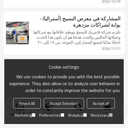
الصديقة للبيئة والمناسبة للأنشطة الخارجية. فايبريك
2024/12/19
شريكك الموثوق في حلول النسيج.
المشاركة في معرض النسيج (أستراليا) -
بوابة لشراكات مزدهرة
تلتزم شركة فايبريك للنسيج بتوطيد علاقاتها مع شركائها
وعملائها الحاليين والجدد. هدفنا هو أن يكون هذا الحدث
ناجحًا تمامًا لجميع المشاركين. الموعد: من ١٩ إلى ٢١
نوفمبر ٢٠٢٤.
2024/11/21
Cookie settings
We use cookies to provide you with the best possible
experience. They also allow us to analyze user behavior in
order to constantly improve the website for you.
Reject All
Accept Selection
Accept all
منزل
بحث
فئة
ارسال التحقيق
Marketing
Preferences
Analytics
Necessary