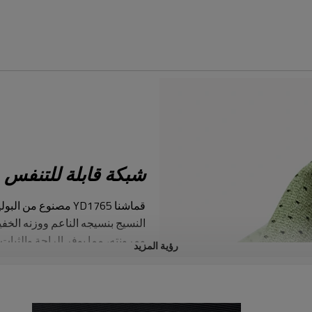
شبكة قابلة للتنفس 
قماشنا YD1765 مصنوع
النسيج بنسيجه الناعم ووزنه الخفي
ومرونته، مما يوفر الراحة والثبات و
رؤية المزيد
يبهت أو يتجعّد أو يتشوه، يُغسل يد