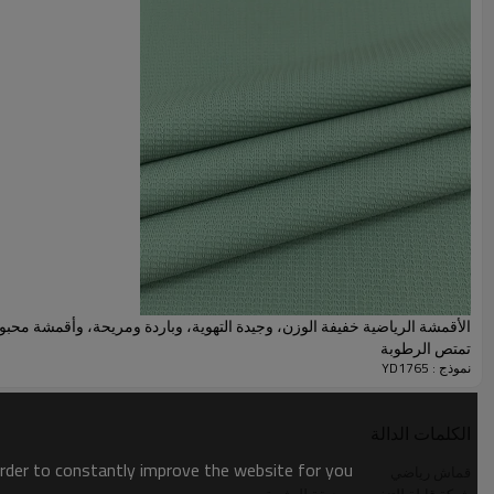
الأقمشة الرياضية خفيفة الوزن، وجيدة التهوية، وباردة ومريحة، وأقمشة محبو
تمتص الرطوبة
نموذج : YD1765
معلمات القماش الرياضي
اسم
شبكة قابلة للتنفس وصديقة للبش
الكلمات الدالة
order to constantly improve the website for you.
مقاس
165 سم
قماش رياضي