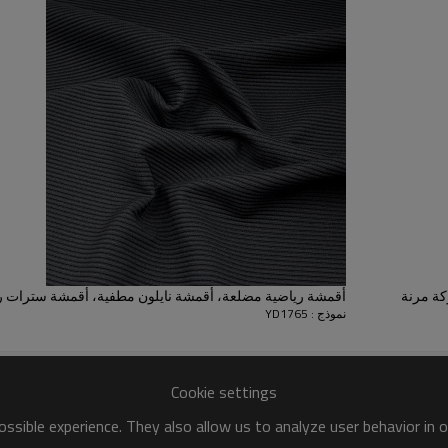
المباشرة.
تنوع واسع - سواء كنت تبحث عن 
أو ملابس رياضية، أو سراويل يوغا، 
في جميع الظروف.
كة مرنة
أقمشة رياضية مضلعة، أقمشة نايلون مطفية، أقمشة سترات ر
نموذج : YD1765
Cookie settings
رة
ssible experience. They also allow us to analyze user behavior in 