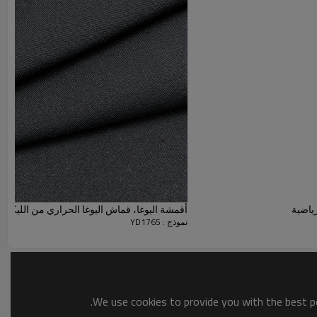
زي مدرسي، أو ملابس داخلية، أو ملابس سباحة، أو ملابس رقص،
أو أقمشة سفلية، إلخ، فإن أقمشة التمدد لدينا مثالية لك. أداء فائق
ياضية
أقمشة اليوغا، قماش اليوغا الحراري من الليكرا 
نموذج : YD1765
We use cookies to provide you with the best po