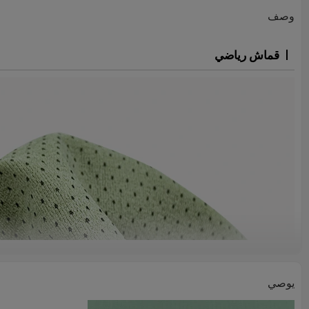
وصف
قماش رياضي
يوصي