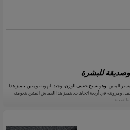
وصديقة للبشرة
 من البوليستر المتين، وهو نسيج خفيف الوزن، وجيد التهوية، ومتين. يتميز هذا
ف، ومرونته في أربعة اتجاهات. يتميز هذا القماش المتين بنعومته
التهوية.
قماش متين - هذا القماش المقاوم للماء مصنوع من البوليستر 100%، خفيف الوزن، ناعم، ومتين. لا
ويًا بماء الصنبور العادي ويُجفف بالهواء بعيدًا عن أشعة الشمس