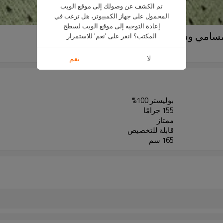
تم الكشف عن وصولك إلى موقع الويب
المحمول على جهاز الكمبيوتر، هل ترغب في
إعادة التوجيه إلى موقع الويب لسطح
مسامي وسريع الجفاف
المكتب؟ انقر على 'نعم' للاستمرار
YD1765
لا
نعم
بوليستر 100%
155 جرامًا
ممتاز
قابلة للتخصيص
165 سم