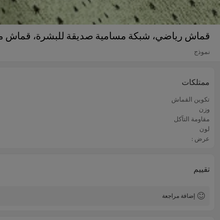
قماش رياضي، شبكة مسامية صديقة للبشرة، قماش 
نموذج
ممتلكات
تكوين القماش
وزن
مقاومة التآكل
لون
عرض :
تقييم
إضافة مراجعة