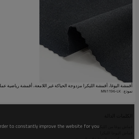
أقمشة اليوغا، أقمشة الليكرا مزدوجة الحياكة غير اللامعة، أقمشة رياضية عمل
نموذج : MN1196-LK
معلمات قماش اليوجا الليكرا
اسم
قماش اليوجا الليكرا
الكلمات الدالة
order to constantly improve the website for you.
مقاس
150 سم
قماش يوغا من الليكرا مزدوج الجوانب
قماش اليوجا الليكرا
لون
قابلة للتخصيص