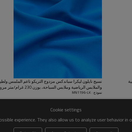
نسيج متين
- مصنوع من 74%
ناعم، ومتين. لا يبهت أو يتكتّل أو ي
أشعة الشمس المباشرة.
استخدامات متعددة
سواء كنت تبحث
سراويل يوغا، أو أغطية طاولات، أو
جميع الظروف.
ية
نسيج نايلون ليكرا سباندكس مزدوج التريكو ناعم الملمس ولطيف
والملابس الرياضية وملابس السباحة، بوزن 230 غرام/متر مربع وعرض 152 سم.
نموذج : MN1196-LK
Cookie settings
ssible experience. They also allow us to analyze user behavior in 