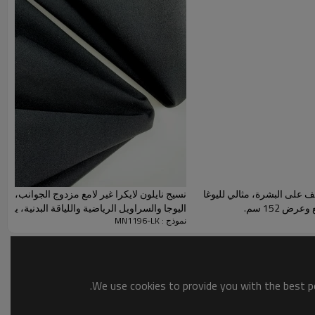
نايلون و26% ليكرا سباندكس، هذا القماش المقاوم للماء خفيف الوزن،
تشوّه، يُغسل يدويًا بماء الصنبور العادي ويُجفّف في الهواء بعيدًا عن
 عن ملابس سباحة، أو ملابس رقص، أو ملابس رياضية، أو
 أغطية كراسي، إلخ، فإن أقمشة التمدد لدينا مثالية لك. تتفوق في
 على البشرة، مثالي لليوغا
نسيج نايلون لايكرا غير لامع مزدوج الجوانب، م
اليوجا والسراويل الرياضية واللياقة البدنية، يدعم OEM/ODM
نموذج : MN1196-LK
We use cookies to provide you with the best po