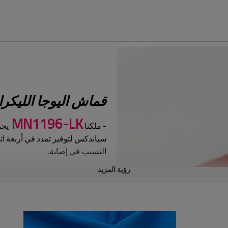
قماش اليوجا الليكرا
MN1196-LK
- ملكنا
يجم
سباندكس لتوفير تمدد في أربعة ا
التسبب في إصابة.
رؤية المزيد
قابلة للتنفس ومريحة
- يسمح نسيج 
ارتفاع درجة الحرارة، مما يضمن لك ا