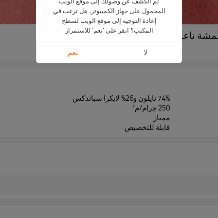
تم الكشف عن وصولك إلى موقع الويب
المحمول على جهاز الكمبيوتر، هل ترغب في
إعادة التوجيه إلى موقع الويب لسطح
المكتب؟ انقر على 'نعم' للاستمرار
أقمشة ناعمة ممشطة على الوجهين
MN1196-LK
لا
نعم
74% نايلون و26% لايكرا سباندكس
250 جرام/م²
ممتاز
قابلة للتخصيص