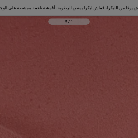
 يوغا من الليكرا، قماش ليكرا يمتص الرطوبة، أقمشة ناعمة ممشطة على الوج
5
/
1