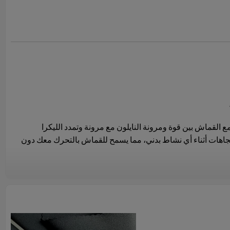
ع القماش بين قوة ومرونة النايلون مع مرونة وتمدد الليكرا
تجاهات أثناء أي نشاط بدني، مما يسمح للقماش بالتحرك معك دون
النايلون سباندكس القابل للتنفس للهواء بالدوران بحرية مع منع
لبقاء هادئًا ومريحًا أثناء التمرين والتركيز على أهدافك.