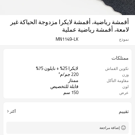
أقمشة رياضية، أقمشة لايكرا مزدوجة الحياكة غير
لامعة، أقمشة رياضية عملية
MN1149-LK
نموذج
ممتلكات
لايكرا 25% + نايلون 75%
تكوين القماش
220 جم/م²
وزن
ممتاز
مقاومة التآكل
قابلة للتخصيص
لون
150 سم
عرض
تقييم
أكثر
إضافة مراجعة