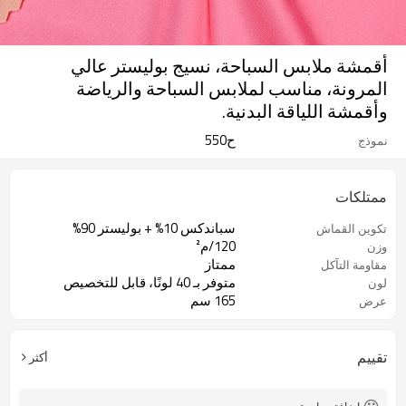
أقمشة ملابس السباحة، نسيج بوليستر عالي
المرونة، مناسب لملابس السباحة والرياضة
وأقمشة اللياقة البدنية.
ح550
نموذج
ممتلكات
سباندكس 10% + بوليستر 90%
تكوين القماش
120/م²
وزن
ممتاز
مقاومة التآكل
متوفر بـ 40 لونًا، قابل للتخصيص
لون
165 سم
عرض
تقييم
أكثر