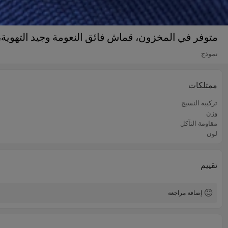
متوفر في المخزون، قماش فائق النعومة وجيد التهوية، مصنوع من 96% بوليستر و4% إيلاستين، مناسب للملابس الري
نموذج
ممتلكات
تركيبة النسيج
وزن
مقاومة التآكل
لون
تقييم
إضافة مراجعة