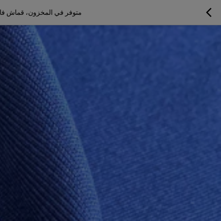
متوفر في المخزون، قماش فائق النعومة وجيد التهوية، مصنوع م