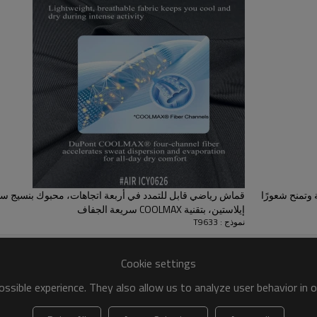
متينة ومنخفضة التمدد مع قدرة جي
و4% إيلاستين، مما يوفر مرونة ل
ويحافظ على شكله حتى بعد الغسيل ا
متوفر في المخزون وتطبيقات متع
قابلة للتخصيص، وهو مثالي للقمصا
الرياضية، والطبقات الأساسية، وا
المعدات الأصلية.
وتمنح شعورًا
إيلاستين، بتقنية COOLMAX سريعة الجفاف
نموذج : T9633
Cookie settings
متوفر في المخزون، قماش فائق النعومة وجيد التهوية، مصنوع من 96% بوليستر و4% إيلاستين، مناسب
ssible experience. They also allow us to analyze user behavior in 
للملابس الرياضية والملابس الكاجوال.