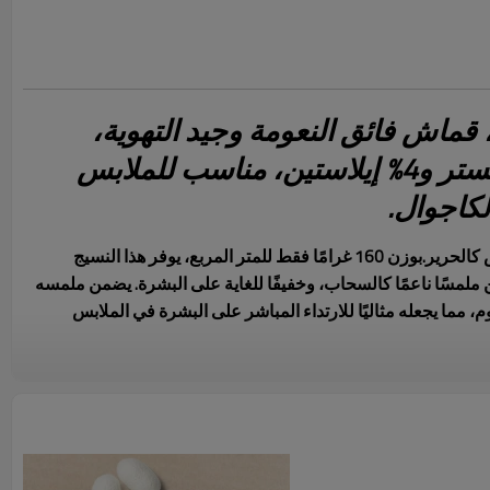
قماش فائق النعومة وجيد التهوية،
مصنوع من 96% بوليستر و4% إيلاستين، مناسب للملابس
لكاجوال.
كالحرير.
بوزن 160 غرامًا فقط للمتر المربع، يوفر هذا النسيج
 ملمسًا ناعمًا كالسحاب، وخفيفًا للغاية على البشرة. يضمن ملمسه
، مما يجعله مثاليًا للارتداء المباشر على البشرة في الملابس
ة.
صُممت هذه القطعة بخصائص سريعة الجفاف وامتصاص
 بعيدًا عن الجلد وتسمح بتدوير الهواء، مما يحافظ على انتعاشك
 الجري أو الأنشطة اليومية.