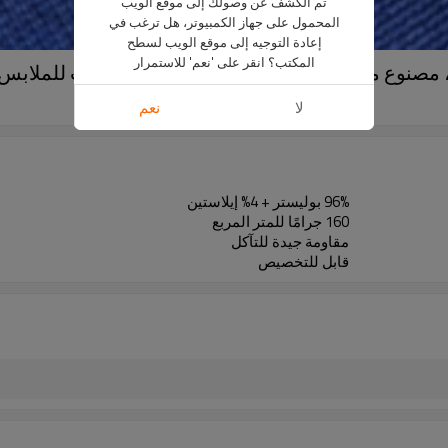
تم الكشف عن وصولك إلى موقع الويب
المحمول على جهاز الكمبيوتر، هل ترغب في
إعادة التوجيه إلى موقع الويب لسطح
المكتب؟ انقر على 'نعم' للاستمرار
اضية والملابس الكاجوال.
T9633
لا
نعم
96% بوليستر + 4% إيلاستين
160 جرامًا للمتر المربع
مقاومة جيدة للتآكل
قابل للتخصيص