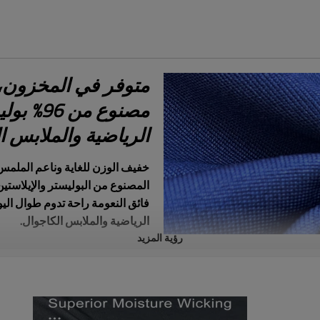
متوفر في المخزون، 
الرياضية والملابس ا
خفيف الوزن للغاية وناعم الملمس 
المصنوع من البوليستر والإيلاستين
فائق النعومة راحة تدوم طوال اليوم
الرياضية والملابس الكاجوال.
رؤية المزيد
أداء عالي التهوية وامتصاص الرطوب
الرطوبة، حيث تعمل على سحب العرق
وجفافك أثناء التمارين الرياضية أو