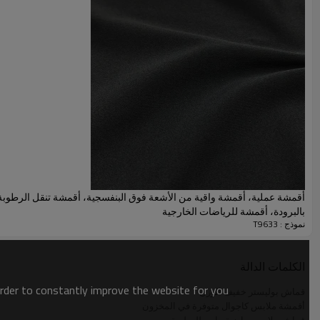
أقمشة عملية، أقمشة واقية من الأشعة فوق البنفسجية، أقمشة تنقل الرطوبة 
بالبرودة، أقمشة للرياضات الخارجية
نموذج : T9633
معلمة نسيج الوظيفة
الكلمات الدالة
اسم
order to constantly improve the website for you.
قماش بوليستر خفيف الوزن
أقمشة ملابس كاجوال متوفرة في المخزون