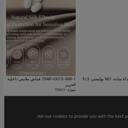
دة على استعادة شكلها.
يتميز هذا القماش بمزيج من 96% بوليستر
طيفة مع الحفاظ على شكله بشكل ممتاز. كما أنه مقاوم للوبر
لمتكرر، مما يجعله مثالياً للملابس الرياضية.
ددة.
هذا القماش بعرض 170 سم متوفر في المخزون الجاهز بألوان
ن الرياضية، والقمصان، والقمصان بلا أكمام، والقمصان
لملابس غير الرسمية، ويدعم الطلبات بالجملة وخدمات تصنيع
قماش رياضي قابل للتمدد في أربعة اتجاهات، محبوك بنسيج سداة سادة، 87% بوليستر، 13%
79AIR-I0019-WM-1 قماش ملابس د
الحرير
نموذج : T9633
We use cookies to provide you with the best po