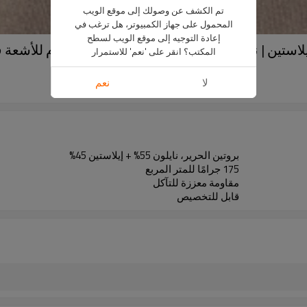
تم الكشف عن وصولك إلى موقع الويب
المحمول على جهاز الكمبيوتر، هل ترغب في
إعادة التوجيه إلى موقع الويب لسطح
بروتين الحرير متعدد الوظائف 55% نايلون 45% إيلاستين | نسيج مرطب بالأحماض ا
المكتب؟ انقر على 'نعم' للاستمرار
لا
نعم
79AIR-I0019-WM-1
بروتين الحرير، نايلون 55% + إيلاستين 45%
175 جرامًا للمتر المربع
مقاومة معززة للتآكل
قابل للتخصيص