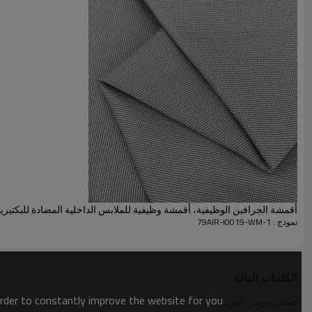
أقمشة الجرافين الوظيفية، أقمشة وظيفية للملابس الداخلية المضادة للبكتيريا
نموذج : 79AIR-I0019-WM-1
الكلمات الدالة
order to constantly improve the website for you.
قماش بروتين الحرير