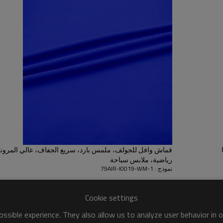
طويلًا ويحافظ على شكله. كما يت
للتهيج، وأداء مضاد للبكتيريا، مما
الداخلية المشدودة.
ملمس ناعم للغاية ومسامي على ا
غرامًا للمتر المربع، ينزلق النسي
الاحتفاظ بالرطوبة على ترطيب الب
اليوم، سواءً للارتداء اليومي أو أث
ضمان الجودة معتمد من قبل منظمة NY
محتوى الأحماض الأمينية في النسي
قماش وافل للجولف، ملمس بارد، سريع الجفاف، عالي المرون
وعرض 165 سم تجعله مثالي
رياضية، ملابس سباحة
نموذج : 79AIR-I0019-WM-1
الرياضية، مما يدعم طلبات تصنيع 
السريع.
Cookie settings
ssible experience. They also allow us to analyze user behavior in 