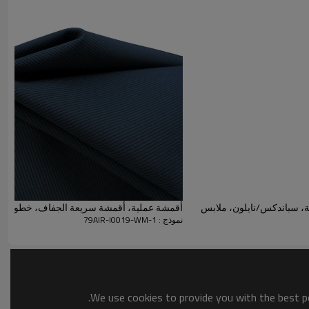
ميز بحماية مدمجة من الأشعة فوق البنفسجية، وخصائص مضادة
 يجعله مناسبًا لملابس اليوغا، وحمالات الصدر الرياضية، والملابس
لبشرة.
بفضل ملمسه الناعم كالحرير ووزنه الخفيف الذي يبلغ 175
ج بسلاسة على البشرة دون أي تهيج أو احتكاك. كما يحافظ حاجز
شرة مع السماح بتهوية جيدة، مما يضمن انتعاشًا وراحة طوال
ناء ممارسة الأنشطة الرياضية.
PO.
بفضل اختبارات PONY من جهة خارجية، تم التحقق من
ج وخصائصه الملائمة للبشرة. خيارات الصباغة القابلة للتخصيص
ة، سباندكس/نايلون، ملابس
أقمشة عملية، أقمشة سريعة الجفاف، خطوط قم
نموذج : 79AIR-I0019-WM-1
اً للإنتاج بالجملة للملابس الداخلية، وملابس تنحيف الجسم، والملابس
المعدات الأصلية/تصميم المعدات الأصلية مع إمكانية التدقيق
We use cookies to provide you with the best po