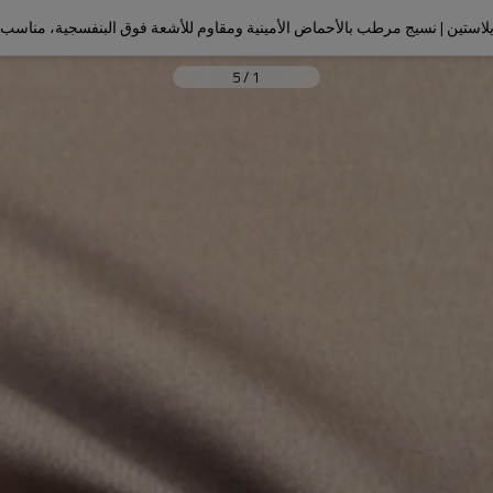
5
/
1