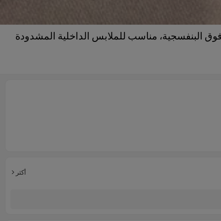
لأمينية ومقاوم للأشعة فوق البنفسجية، مناسب للملابس الداخلية المشدودة
أكثر