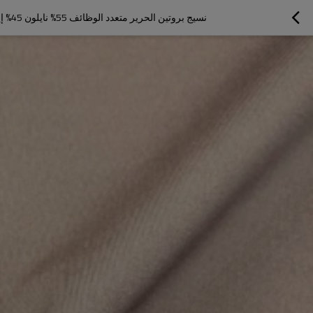
نسيج بروتين الحرير متعدد الوظائف 55% نايلون 45% إيلاستين | نسيج مرطب بالأحماض الأمينية ومقاوم للأشعة فوق البنفسجية، مناسب للملابس الداخلية المشدودة وحمالات الصدر الرياضية