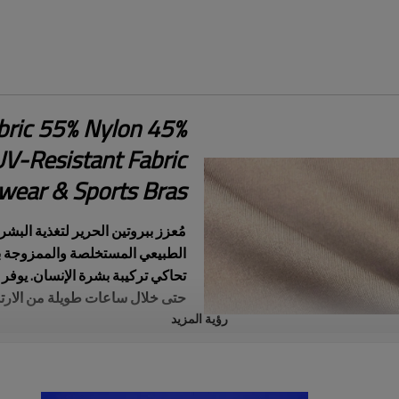
abric 55% Nylon 45%
UV-Resistant Fabric
wear & Sports Bras
مُعزز ببروتين الحرير لتغذية البشر
الطبيعي المستخلصة والممزوجة بالن
تحاكي تركيبة بشرة الإنسان. يوفر 
حتى خلال ساعات طويلة من الارتداء
رؤية المزيد
أداء متعدد الوظائف للملابس الري
المربع بين مقاومة التآكل المحسّنة