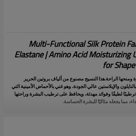
Multi-Functional Silk Protein F
Elastane | Amino Acid Moisturizing 
for Shape
ة ومنحها الراحة.
هذا النسيج مصنوع من ألياف بروتين الحرير
ايلون والإيلاستين عالي الجودة، وهو غني بالأحماض الأمينية التي
ترطيبًا لطيفًا وفوائد مهدئة، ويحافظ على ترطيب البشرة وراحتها
، مما يجعله مثاليًا للبشرة الحساسة.
اضية وملابس الاسترخاء.
يجمع هذا النسيج بوزن 175 غرامًا للمتر
 للنايلون ومرونة فائقة بفضل الإيلاستين، مما يوفر متانة تدوم