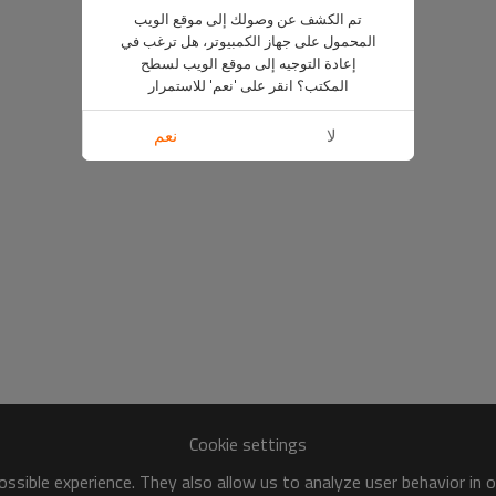
تم الكشف عن وصولك إلى موقع الويب
المحمول على جهاز الكمبيوتر، هل ترغب في
إعادة التوجيه إلى موقع الويب لسطح
المكتب؟ انقر على 'نعم' للاستمرار
لا
نعم
Cookie settings
ssible experience. They also allow us to analyze user behavior in 