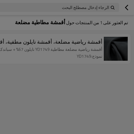
الرجاء إدخال مصطلح البحث
أقمشة مطاطية مضلعة
تم العثور على
1
من المنتجات حول
أقمشة رياضية مضلعة، أقمشة نايلون مطفية، أ
أقمشة رياضية مضلعة مطاطية YD1749 نايلون 67% + سباندكس 33% 220 جم/م² · 130 سم
نموذج:YD1749