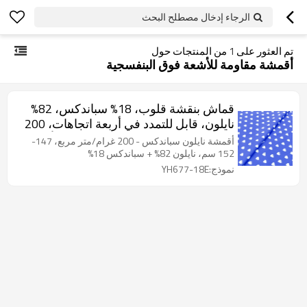
الرجاء إدخال مصطلح البحث
تم العثور على
1
من المنتجات حول
أقمشة مقاومة للأشعة فوق البنفسجية
قماش بنقشة قلوب، 18% سباندكس، 82%
نايلون، قابل للتمدد في أربعة اتجاهات، 200
غرام/متر مربع، مقاوم للماء، مضاد للأشعة
أقمشة نايلون سباندكس - 200 غرام/متر مربع، 147-
فوق البنفسجية، سريع الجفاف، مناسب
152 سم، نايلون 82% + سباندكس 18%
لملابس السباحة والرياضات، طباعة رقمية.
نموذج:YH677-18E