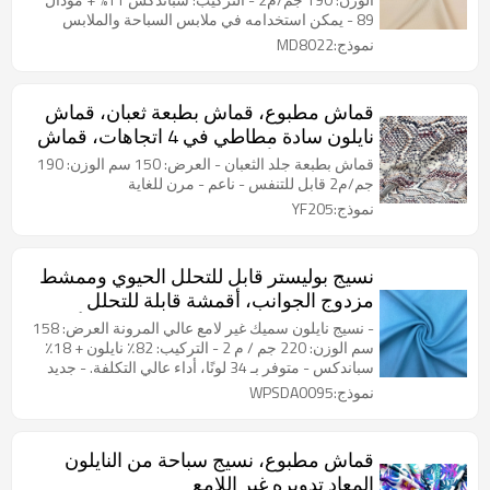
والملابس الداخلية
89 - يمكن استخدامه في ملابس السباحة والملابس
الرياضية وملابس اليوجا
نموذج:MD8022
قماش مطبوع، قماش بطبعة ثعبان، قماش
نايلون سادة مطاطي في 4 اتجاهات، قماش
ناعم متعدد الألوان مطبوع.
قماش بطبعة جلد الثعبان - العرض: 150 سم الوزن: 190
جم/م2 قابل للتنفس - ناعم - مرن للغاية
نموذج:YF205
نسيج بوليستر قابل للتحلل الحيوي وممشط
مزدوج الجوانب، أقمشة قابلة للتحلل
الحيوي صديقة للبيئة، قابلة للتمدد في أربعة
- نسيج نايلون سميك غير لامع عالي المرونة العرض: 158
اتجاهات، مناسبة للرياضة وملابس السباحة
سم الوزن: 220 جم / م 2 - التركيب: 82٪ نايلون + 18٪
سباندكس - متوفر بـ 34 لونًا، أداء عالي التكلفة. - جديد
والملابس الداخلية
وعصري، يمكن استخدامه لصنع ملابس السباحة
نموذج:WPSDA0095
والملابس الرياضية وملابس اليوغا
قماش مطبوع، نسيج سباحة من النايلون
المعاد تدويره غير اللامع