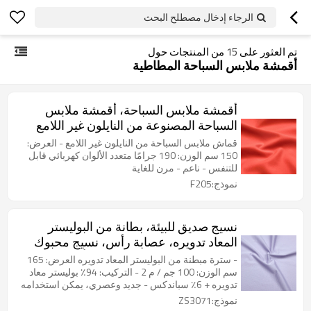
الرجاء إدخال مصطلح البحث
تم العثور على
15
من المنتجات حول
أقمشة ملابس السباحة المطاطية
أقمشة ملابس السباحة، أقمشة ملابس
السباحة المصنوعة من النايلون غير اللامع
والمرن للغاية
قماش ملابس السباحة من النايلون غير اللامع - العرض:
150 سم الوزن: 190 جرامًا متعدد الألوان كهربائي قابل
للتنفس - ناعم - مرن للغاية
نموذج:F205
نسيج صديق للبيئة، بطانة من البوليستر
المعاد تدويره، عصابة رأس، نسيج محبوك
مرن في أربعة اتجاهات، نسيج أحادي الجانب
- سترة مبطنة من البوليستر المعاد تدويره العرض: 165
سم الوزن: 100 جم / م 2 - التركيب: 94٪ بوليستر معاد
تدويره + 6٪ سباندكس - جديد وعصري، يمكن استخدامه
لصنع قماش العرق والملابس الرياضية وملابس اليوغا
نموذج:ZS3071
والملابس الداخلية