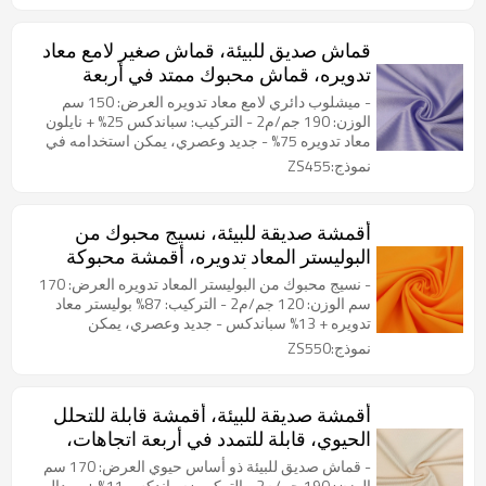
قماش صديق للبيئة، قماش صغير لامع معاد
تدويره، قماش محبوك ممتد في أربعة
اتجاهات، مناسب لملابس السباحة،
- ميشلوب دائري لامع معاد تدويره العرض: 150 سم
والقمصان العصرية، والملابس الرياضية
الوزن: 190 جم/م2 - التركيب: سباندكس 25% + نايلون
معاد تدويره 75% - جديد وعصري، يمكن استخدامه في
صنع ملابس السباحة والملابس الرياضية الخارجية
نموذج:ZS455
أقمشة صديقة للبيئة، نسيج محبوك من
البوليستر المعاد تدويره، أقمشة محبوكة
قابلة للتمدد في أربعة اتجاهات، مناسبة
- نسيج محبوك من البوليستر المعاد تدويره العرض: 170
للملابس الداخلية، والقمصان العصرية،
سم الوزن: 120 جم/م2 - التركيب: 87% بوليستر معاد
تدويره + 13% سباندكس - جديد وعصري، يمكن
والملابس الرياضية
استخدامه في صنع الملابس الرياضية وملابس اليوغا
نموذج:ZS550
والملابس الداخلية
أقمشة صديقة للبيئة، أقمشة قابلة للتحلل
الحيوي، قابلة للتمدد في أربعة اتجاهات،
مناسبة للملابس الرياضية وملابس السباحة
- قماش صديق للبيئة ذو أساس حيوي العرض: 170 سم
الوزن: 190 جم/م2 - التركيب: سباندكس 11% + مودال