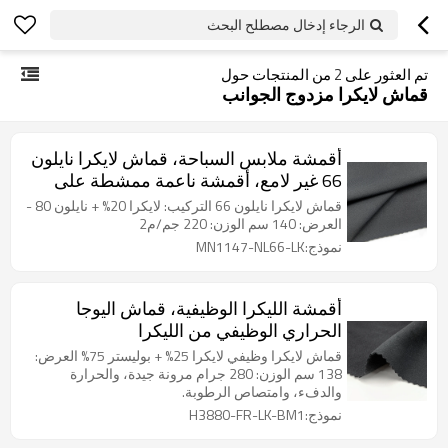
الرجاء إدخال مصطلح البحث
تم العثور على
2
من المنتجات حول
قماش لايكرا مزدوج الجوانب
أقمشة ملابس السباحة، قماش لايكرا نايلون
66 غير لامع، أقمشة ناعمة ممشطة على
الوجهين
قماش لايكرا نايلون 66 التركيب: لايكرا 20% + نايلون 80 -
العرض: 140 سم الوزن: 220 جم/م2
نموذج:MN1147-NL66-LK
أقمشة الليكرا الوظيفية، قماش اليوجا
الحراري الوظيفي من الليكرا
قماش لايكرا وظيفي لايكرا 25% + بوليستر 75% العرض:
138 سم الوزن: 280 جرام مرونة جيدة، والحرارة
والدفء، وامتصاص الرطوبة.
نموذج:H3880-FR-LK-BM1