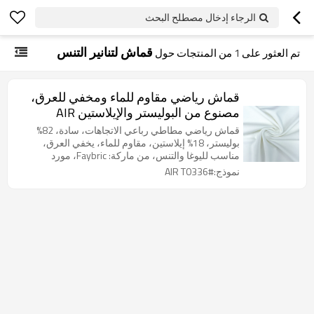
الرجاء إدخال مصطلح البحث
قماش لتنانير التنس
تم العثور على
1
من المنتجات حول
قماش رياضي مقاوم للماء ومخفي للعرق،
مصنوع من البوليستر والإيلاستين AIR
T0336 بوزن 240 جرامًا للمتر المربع
قماش رياضي مطاطي رباعي الاتجاهات، سادة، 82%
بوليستر، 18% إيلاستين، مقاوم للماء، يخفي العرق،
مناسب لليوغا والتنس، من ماركة: Faybric، مورد
الأقمشة الرياضية والتقنية؛ الموديل: AIR T0336؛ تركيبة
نموذج:#AIR T0336
القماش: 82% بوليستر + 18% إيلاستين؛ الوزن: 240 غرام/
متر مربع؛ مقاومة التآكل: جيدة؛ اللون: قابل للتخصيص.