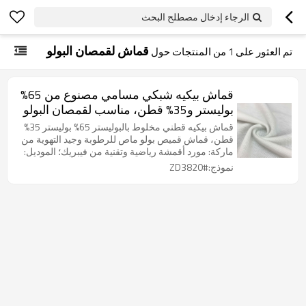
الرجاء إدخال مصطلح البحث
قماش لقمصان البولو
تم العثور على
1
من المنتجات حول
قماش بيكيه شبكي مسامي مصنوع من 65%
بوليستر و35% قطن، مناسب لقمصان البولو
والتيشيرتات.
قماش بيكيه قطني مخلوط بالبوليستر 65% بوليستر 35%
قطن، قماش قميص بولو ماص للرطوبة وجيد التهوية من
ماركة: مورد أقمشة رياضية وتقنية من فيبريك؛ الموديل:
ZD3820؛ تركيبة القماش: 65% بوليستر + 35% قطن؛
نموذج:#ZD3820
الوزن: 200 جرام/متر مربع؛ مقاومة التآكل: جيدة؛ اللون:
قابل للتخصيص.