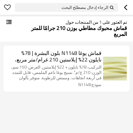
الرجاء إدخال مصطلح البحث
تم العثور على
1
من المنتجات حول
قماش محبوك مطاطي بوزن 210 جرامًا للمتر
المربع
قماش يوغا N1148 بلون البشرة | 78%
نايلون 22% إيلاستين 210 غرام/متر مربع،
نسيج محبوك ناعم كالسحاب
التركيب: 78% نايلون + 22% إيلاستين. العرض: 150 سم،
الوزن: 210 غ/م². نسيج يوغا ناعم الملمس، قابل للتمدد
في أربعة اتجاهات، وممتص للرطوبة. متوفر بألوان
متعددة، مع إمكانية تخصيص الألوان.
نموذج:N1148