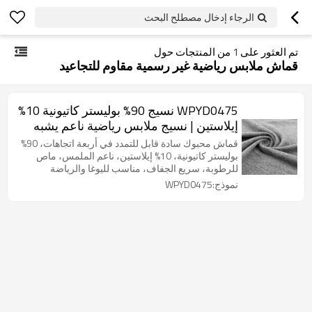
الرجاء إدخال مصطلح البحث
تم العثور على
1
من المنتجات حول
قماش ملابس رياضية غير رسمية مقاوم للتجاعيد
WPYD0475 نسيج 90% بوليستر كاتيونية 10%
إيلاستين | نسيج ملابس رياضية ناعم يشبه
القطن، ماص للرطوبة
قماش محبوك سادة قابل للتمدد في أربعة اتجاهات، 90%
بوليستر كاتيونية، 10% إيلاستين، ناعم الملمس، ماص
للرطوبة، سريع الجفاف، مناسب لليوغا والرياضة
والتنس، من ماركة: مورد أقمشة رياضية وتقنية من
نموذج:WPYD0475
فيبريك؛ الموديل: WPYD0475؛ تركيبة القماش: 90%
بوليستر كاتيونية + 10% إيلاستين؛ الوزن: 180 غرام/متر
مربع؛ العرض: 162 سم؛ مقاومة التآكل: ممتازة؛ اللون:
قابل للتخصيص.