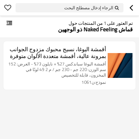
الرجاء إدخال مصطلح البحث
تم العثور على
1
من المنتجات حول
قماش Naked Feeling ذو الوجهين
أقمشة اليوغا، نسيج محبوك مزدوج الجوانب
بمرونة عالية، أقمشة متعددة الألوان متوفرة
في المخزون
أقمشة اليوغا سباندكس 27% + نايلون 73% - العرض: 152
سم الوزن: 220 جم - 230 جم / م 2 49 لونًا في
المخزون، قابلة للتخصيص
نموذج:ن1061