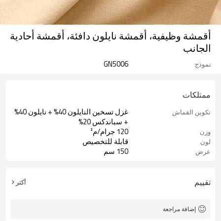
أقمشة وظيفية، أقمشة نايلون دافئة، أقمشة أحادية
الجانب
GN5006
نموذج
ممتلكات
غزل تسخين النايلون 40% + نايلون 40%
تكوين القماش
+ سباندكس 20%
120 جرام/م²
وزن
قابلة للتخصيص
لون
150 سم
عرض
استخدام أقمشة الألياف العازلة للحرارة
نقطة البيع
بالأشعة تحت الحمراء البعيدة
تقييم
أكثر
إضافة مراجعة